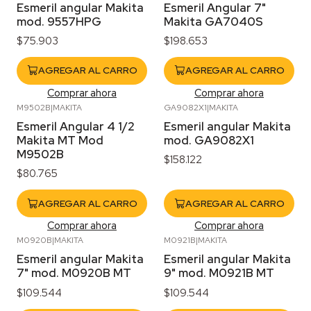
Esmeril angular Makita
Esmeril Angular 7"
mod. 9557HPG
Makita GA7040S
$75.903
$198.653
AGREGAR AL CARRO
AGREGAR AL CARRO
Comprar ahora
Comprar ahora
M9502B
|
MAKITA
GA9082X1
|
MAKITA
Esmeril Angular 4 1/2
Esmeril angular Makita
Makita MT Mod
mod. GA9082X1
M9502B
$158.122
$80.765
AGREGAR AL CARRO
AGREGAR AL CARRO
Comprar ahora
Comprar ahora
M0920B
|
MAKITA
M0921B
|
MAKITA
Esmeril angular Makita
Esmeril angular Makita
7" mod. M0920B MT
9" mod. M0921B MT
$109.544
$109.544