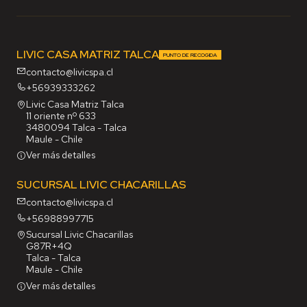
LIVIC CASA MATRIZ TALCA
PUNTO DE RECOGIDA
contacto@livicspa.cl
+56939333262
Livic Casa Matriz Talca
11 oriente nº 633
3480094 Talca - Talca
Maule - Chile
Ver más detalles
SUCURSAL LIVIC CHACARILLAS
contacto@livicspa.cl
+56988997715
Sucursal Livic Chacarillas
G87R+4Q
Talca - Talca
Maule - Chile
Ver más detalles