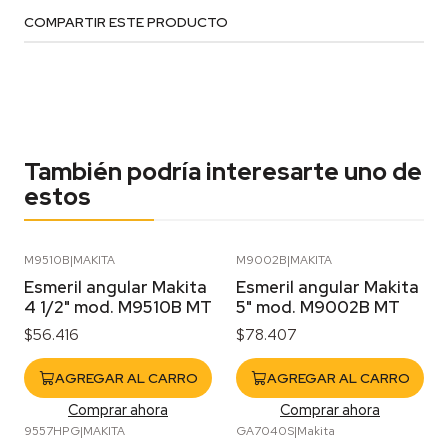
COMPARTIR ESTE PRODUCTO
También podría interesarte uno de
estos
M9510B
|
MAKITA
M9002B
|
MAKITA
Esmeril angular Makita
Esmeril angular Makita
4 1/2" mod. M9510B MT
5" mod. M9002B MT
$56.416
$78.407
AGREGAR AL CARRO
AGREGAR AL CARRO
Comprar ahora
Comprar ahora
9557HPG
|
MAKITA
GA7040S
|
Makita