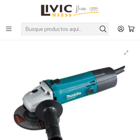
UTILIZA EL CUPÓN "INVIERNO10" EN PRODUCTOS SELECCIONADOS
Inicio
Categorías
Herramientas Eléctricas e Inalámbricas
Esmeriles y Rectificadores
Esmeril angular Makita 4 1/2" mod. M9507B MT