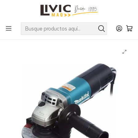
UTILIZA EL CUPÓN "INVIERNO10" EN PRODUCTOS SELECCIONADOS
Inicio
Categorías
Herramientas Eléctricas e Inalámbricas
Esmeriles y Rectificadores
Esmeril angular Makita mod. 9557HPG