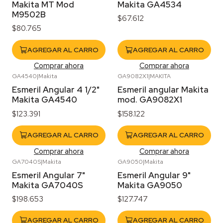
Makita MT Mod
Makita GA4534
M9502B
$67.612
$80.765
AGREGAR AL CARRO
AGREGAR AL CARRO
Comprar ahora
Comprar ahora
GA4540
|
Makita
GA9082X1
|
MAKITA
Esmeril Angular 4 1/2"
Esmeril angular Makita
Makita GA4540
mod. GA9082X1
$123.391
$158.122
AGREGAR AL CARRO
AGREGAR AL CARRO
Comprar ahora
Comprar ahora
GA7040S
|
Makita
GA9050
|
Makita
Esmeril Angular 7"
Esmeril Angular 9"
Makita GA7040S
Makita GA9050
$198.653
$127.747
AGREGAR AL CARRO
AGREGAR AL CARRO