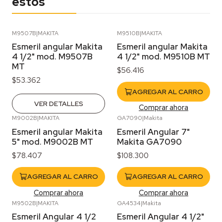
estos
M9507B
|
MAKITA
M9510B
|
MAKITA
Agotado
Esmeril angular Makita
Esmeril angular Makita
4 1/2" mod. M9507B
4 1/2" mod. M9510B MT
MT
$56.416
$53.362
AGREGAR AL CARRO
VER DETALLES
Comprar ahora
M9002B
|
MAKITA
GA7090
|
Makita
Esmeril angular Makita
Esmeril Angular 7"
5" mod. M9002B MT
Makita GA7090
$78.407
$108.300
AGREGAR AL CARRO
AGREGAR AL CARRO
Comprar ahora
Comprar ahora
M9502B
|
MAKITA
GA4534
|
Makita
Esmeril Angular 4 1/2
Esmeril Angular 4 1/2"