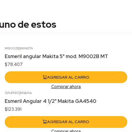
 uno de estos
M9002B
|
MAKITA
Esmeril angular Makita 5" mod. M9002B MT
$78.407
AGREGAR AL CARRO
Comprar ahora
GA4540
|
Makita
Esmeril Angular 4 1/2" Makita GA4540
$123.391
AGREGAR AL CARRO
Comprar ahora