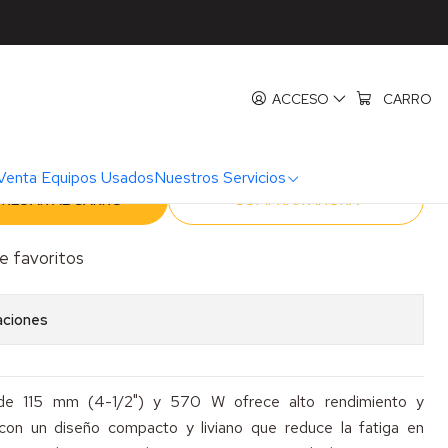
ar 4 1/2 Makita MT Mod M9502B
ular 4 1/2 Makita MT Mod
ACCESO
CARRO
Venta Equipos Usados
Nuestros Servicios
REGAR AL CARRO
COMPRAR AHORA
de favoritos
aciones
 de 115 mm (4-1/2") y 570 W ofrece alto rendimiento y
 con un diseño compacto y liviano que reduce la fatiga en