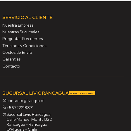
SERVICIO AL CLIENTE
Nuestra Empresa
Nuestras Sucursales
Preguntas Frecuentes
Términos y Condiciones
Costos de Envío
Garantías
Contacto
SUCURSAL LIVIC RANCAGUA
PUNTO DE RECOGIDA
contacto@livicspa.cl
+56722218871
Sucursal Livic Rancagua
Calle Manuel Montt 1320
Rancagua - Rancagua
O'Higgins - Chile