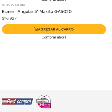
GA5020
|
Makita
Esmeril Angular 5" Makita GA5020
$116.927
AGREGAR AL CARRO
Comprar ahora