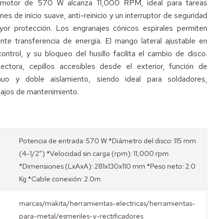
u motor de 570 W alcanza 11,000 RPM, ideal para tareas
nes de inicio suave, anti-reinicio y un interruptor de seguridad
or protección. Los engranajes cónicos espirales permiten
nte transferencia de energía. El mango lateral ajustable en
ntrol, y su bloqueo del husillo facilita el cambio de disco.
ectora, cepillos accesibles desde el exterior, función de
uo y doble aislamiento, siendo ideal para soldadores,
abajos de mantenimiento.
Potencia de entrada: 570 W *Diámetro del disco: 115 mm
(4-1/2″) *Velocidad sin carga (rpm): 11,000 rpm
*Dimensiones (LxAxA): 281x130x110 mm *Peso neto: 2.0
Kg *Cable conexión: 2.0m
marcas/makita/herramientas-electricas/herramientas-
para-metal/esmeriles-y-rectificadores