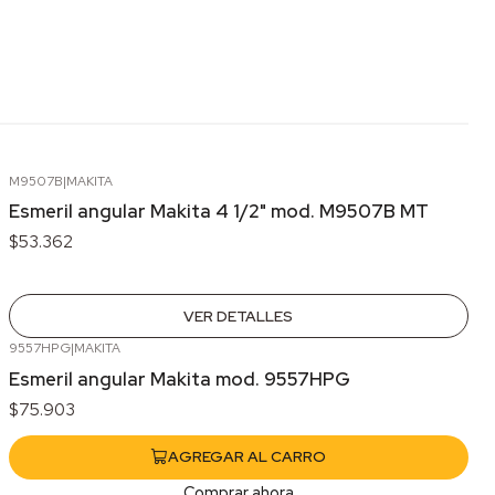
M9507B
|
MAKITA
Agotado
Esmeril angular Makita 4 1/2" mod. M9507B MT
$53.362
VER DETALLES
9557HPG
|
MAKITA
Esmeril angular Makita mod. 9557HPG
$75.903
AGREGAR AL CARRO
Comprar ahora