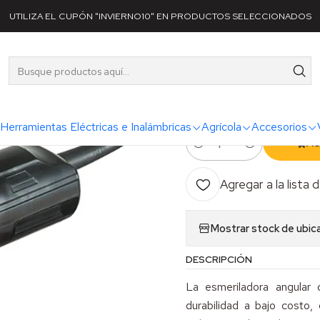
 Eléctricas e Inalámbricas
Esmeriles y Rectificadores
Esmeril Angul
UTILIZA EL CUPÓN "INVIERNO10" EN PRODUCTOS SELECCIONADOS
|
Esmeril Ang
M9502B
Herramientas Eléctricas e Inalámbricas
Agrícola
Accesorios
AG
Cantidad
Agregar a la lista 
Mostrar stock de ubic
DESCRIPCIÓN
La esmeriladora angular
durabilidad a bajo costo,