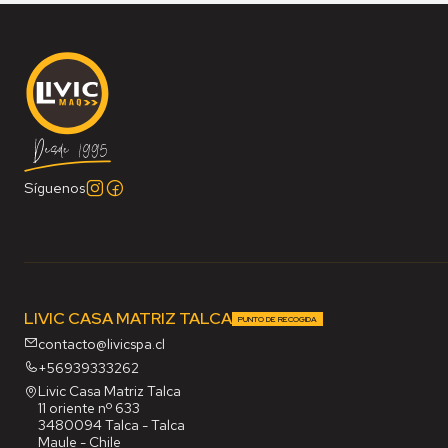
Síguenos
LIVIC CASA MATRIZ TALCA
PUNTO DE RECOGIDA
contacto@livicspa.cl
+56939333262
Livic Casa Matriz Talca
11 oriente nº 633
3480094 Talca - Talca
Maule - Chile