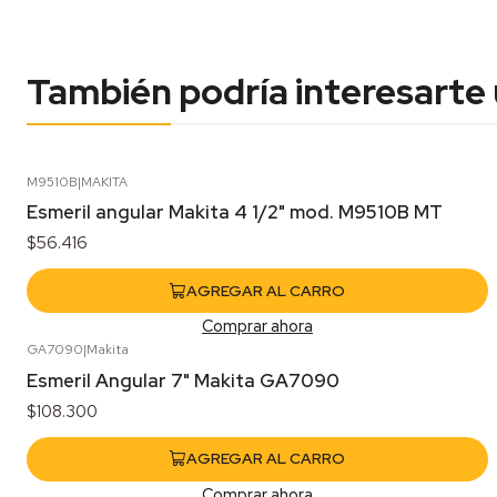
También podría interesarte
M9510B
|
MAKITA
Esmeril angular Makita 4 1/2" mod. M9510B MT
$56.416
AGREGAR AL CARRO
Comprar ahora
GA7090
|
Makita
Esmeril Angular 7" Makita GA7090
$108.300
AGREGAR AL CARRO
Comprar ahora