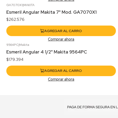
GA7070X1
|
MAKITA
Esmeril Angular Makita 7" Mod. GA7070X1
$262.576
AGREGAR AL CARRO
Comprar ahora
9564PC
|
Makita
Esmeril Angular 4 1/2" Makita 9564PC
$179.394
AGREGAR AL CARRO
Comprar ahora