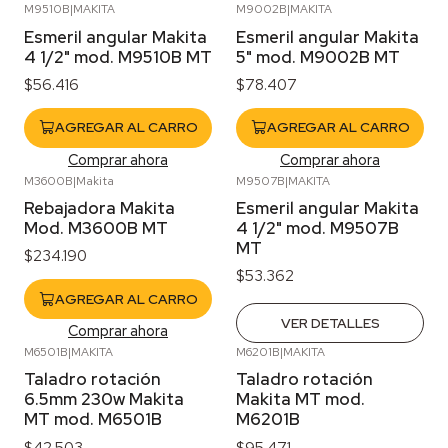
M9510B
|
MAKITA
M9002B
|
MAKITA
Esmeril angular Makita
Esmeril angular Makita
4 1/2" mod. M9510B MT
5" mod. M9002B MT
$56.416
$78.407
AGREGAR AL CARRO
AGREGAR AL CARRO
Comprar ahora
Comprar ahora
M3600B
|
Makita
M9507B
|
MAKITA
Agotado
Rebajadora Makita
Esmeril angular Makita
Mod. M3600B MT
4 1/2" mod. M9507B
MT
$234.190
$53.362
AGREGAR AL CARRO
VER DETALLES
Comprar ahora
M6501B
|
MAKITA
M6201B
|
MAKITA
Agotado
Taladro rotación
Taladro rotación
6.5mm 230w Makita
Makita MT mod.
MT mod. M6501B
M6201B
$42.503
$95.471