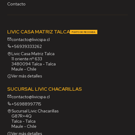
Contacto
LIVIC CASA MATRIZ TALCA
PUNTO DE RECOGIDA
contacto@livicspa.cl
+56939333262
Livic Casa Matriz Talca
11 oriente nº 633
3480094 Talca - Talca
Maule - Chile
Ver más detalles
SUCURSAL LIVIC CHACARILLAS
contacto@livicspa.cl
+56988997715
Sucursal Livic Chacarillas
G87R+4Q
Talca - Talca
Maule - Chile
Ver más detalles