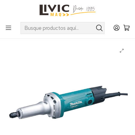
UTILIZA EL CUPÓN "INVIERNO10" EN PRODUCTOS SELECCIONADOS
Inicio
Categorías
Herramientas Eléctricas e Inalámbricas
Esmeriles y Rectificadores
Rectificador De Matrices Makita Mod M9100B MT