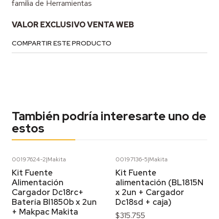
familia de Herramientas
VALOR EXCLUSIVO VENTA WEB
COMPARTIR ESTE PRODUCTO
También podría interesarte uno de
estos
00197624-2
|
Makita
00197136-5
|
Makita
Agotado
Kit Fuente
Kit Fuente
Alimentación
alimentación (BL1815N
Cargador Dc18rc+
x 2un + Cargador
Batería Bl1850b x 2un
Dc18sd + caja)
+ Makpac Makita
$315.755