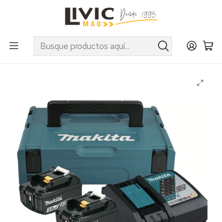
UTILIZA EL CUPÓN "INVIERNO10" EN PRODUCTOS SELECCIONADOS
Inicio
Marcas
Makita
Accesorios
Baterías y Cargadores
Kit Fuente Alimentación (BL1830 X 2 + DC18RC + Makpac
Tipo 1)