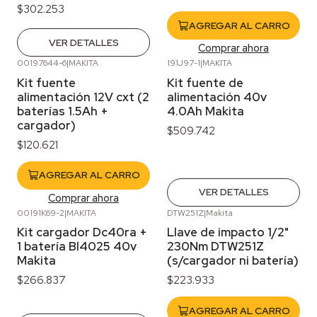
$302.253
AGREGAR AL CARRO
VER DETALLES
Comprar ahora
00197644-6
|
MAKITA
191J97-1
|
MAKITA
Agotado
Kit fuente
Kit fuente de
alimentación 12V cxt (2
alimentación 40v
baterías 1.5Ah +
4.0Ah Makita
cargador)
$509.742
$120.621
AGREGAR AL CARRO
VER DETALLES
Comprar ahora
00191K69-2
|
MAKITA
DTW251Z
|
Makita
Agotado
Kit cargador Dc40ra +
Llave de impacto 1/2"
1 batería Bl4025 40v
230Nm DTW251Z
Makita
(s/cargador ni batería)
$266.837
$223.933
AGREGAR AL CARRO