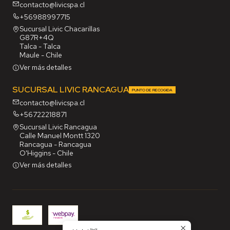
contacto@livicspa.cl
+56988997715
Sucursal Livic Chacarillas
G87R+4Q
Talca - Talca
Maule - Chile
Ver más detalles
SUCURSAL LIVIC RANCAGUA
PUNTO DE RECOGIDA
contacto@livicspa.cl
+56722218871
Sucursal Livic Rancagua
Calle Manuel Montt 1320
Rancagua - Rancagua
O'Higgins - Chile
Ver más detalles