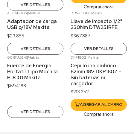
VER DETALLES
Comprar ahora
AUBADP05
|
MAKITA
DTW251RFE
|
Makita
Agotado
Agotado
Adaptador de carga
Llave de impacto 1/2"
USB p/18V Makita
230Nm DTW251RFE
$23.855
$367.887
VER DETALLES
VER DETALLES
00191A62-6
|
Makita
DKP180Z
|
Makita
Agotado
Fuente de Energía
Cepillo inalámbrico
Portátil Tipo Mochila
82mm 18V DKP180Z -
PDC01 Makita
Sin baterías ni
cargador
$694.188
$213.252
AGREGAR AL CARRO
VER DETALLES
Comprar ahora