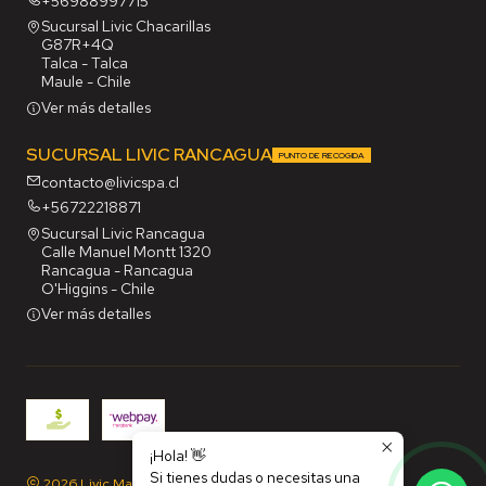
+56988997715
Sucursal Livic Chacarillas
G87R+4Q
Talca - Talca
Maule - Chile
Ver más detalles
SUCURSAL LIVIC RANCAGUA
PUNTO DE RECOGIDA
contacto@livicspa.cl
+56722218871
Sucursal Livic Rancagua
Calle Manuel Montt 1320
Rancagua - Rancagua
O'Higgins - Chile
Ver más detalles
¡Hola! 👋
Si tienes dudas o necesitas una
2026 Livic Maq SpA.