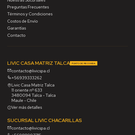
Preguntas Frecuentes
Términos y Condiciones
Costos de Envío
Garantías
Contacto
LIVIC CASA MATRIZ TALCA
PUNTO DE RECOGIDA
contacto@livicspa.cl
+56939333262
Livic Casa Matriz Talca
11 oriente nº 633
3480094 Talca - Talca
Maule - Chile
Ver más detalles
SUCURSAL LIVIC CHACARILLAS
contacto@livicspa.cl