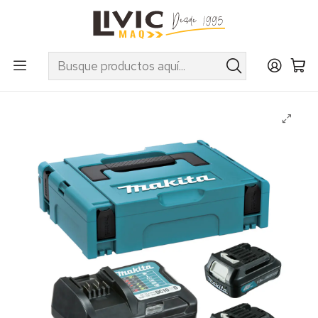
UTILIZA EL CUPÓN "INVIERNO10" EN PRODUCTOS SELECCIONADOS
Inicio
Marcas
Makita
Accesorios
Baterías y Cargadores
Kit fuente alimentación 12V cxt (2 baterías 1.5Ah +
cargador)