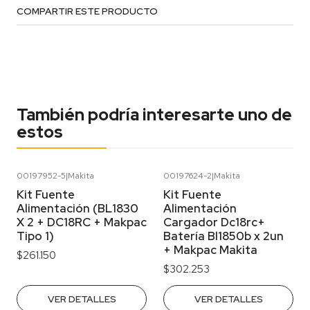
COMPARTIR ESTE PRODUCTO
También podría interesarte uno de
estos
00197952-5
|
Makita
00197624-2
|
Makita
Agotado
Agotado
Kit Fuente
Kit Fuente
Alimentación (BL1830
Alimentación
X 2 + DC18RC + Makpac
Cargador Dc18rc+
Tipo 1)
Batería Bl1850b x 2un
+ Makpac Makita
$261.150
$302.253
VER DETALLES
VER DETALLES