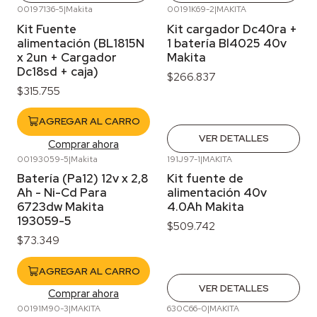
00197136-5
|
Makita
00191K69-2
|
MAKITA
Agotado
Kit Fuente
Kit cargador Dc40ra +
alimentación (BL1815N
1 batería Bl4025 40v
x 2un + Cargador
Makita
Dc18sd + caja)
$266.837
$315.755
AGREGAR AL CARRO
VER DETALLES
Comprar ahora
00193059-5
|
Makita
191J97-1
|
MAKITA
Agotado
Batería (Pa12) 12v x 2,8
Kit fuente de
Ah - Ni-Cd Para
alimentación 40v
6723dw Makita
4.0Ah Makita
193059-5
$509.742
$73.349
AGREGAR AL CARRO
VER DETALLES
Comprar ahora
00191M90-3
|
MAKITA
630C66-0
|
MAKITA