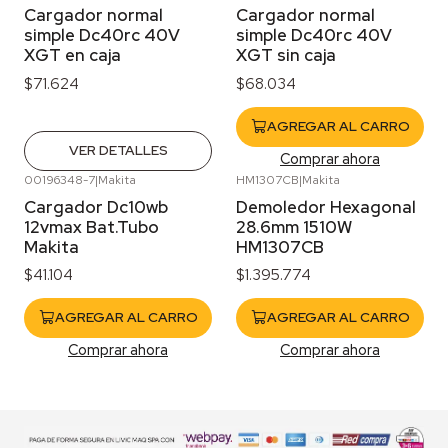
Agotado
Cargador normal
Cargador normal
simple Dc40rc 40V
simple Dc40rc 40V
XGT en caja
XGT sin caja
$71.624
$68.034
AGREGAR AL CARRO
VER DETALLES
Comprar ahora
00196348-7
|
Makita
HM1307CB
|
Makita
Cargador Dc10wb
Demoledor Hexagonal
12vmax Bat.Tubo
28.6mm 1510W
Makita
HM1307CB
$41.104
$1.395.774
AGREGAR AL CARRO
AGREGAR AL CARRO
Comprar ahora
Comprar ahora