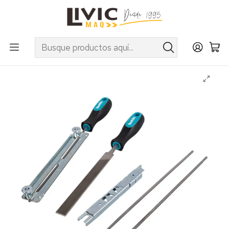
UTILIZA EL CUPÓN "INVIERNO10" EN PRODUCTOS SELECCIONADOS
Inicio
Marcas
Makita
Accesorios
Accesorios Agrícola
Kit de Afilado lima redonda Makita D-72154