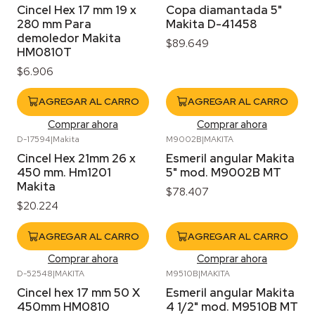
Cincel Hex 17 mm 19 x
Copa diamantada 5"
280 mm Para
Makita D-41458
demoledor Makita
$89.649
HM0810T
$6.906
AGREGAR AL CARRO
AGREGAR AL CARRO
Comprar ahora
Comprar ahora
D-17594
|
Makita
M9002B
|
MAKITA
Cincel Hex 21mm 26 x
Esmeril angular Makita
450 mm. Hm1201
5" mod. M9002B MT
Makita
$78.407
$20.224
AGREGAR AL CARRO
AGREGAR AL CARRO
Comprar ahora
Comprar ahora
D-52548
|
MAKITA
M9510B
|
MAKITA
Cincel hex 17 mm 50 X
Esmeril angular Makita
450mm HM0810
4 1/2" mod. M9510B MT