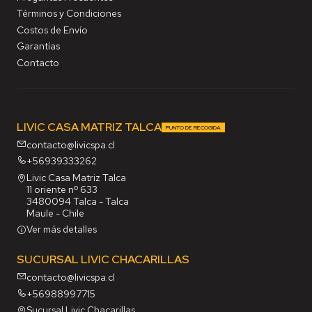
Términos y Condiciones
Costos de Envío
Garantías
Contacto
LIVIC CASA MATRIZ TALCA
PUNTO DE RECOGIDA
contacto@livicspa.cl
+56939333262
Livic Casa Matriz Talca
11 oriente nº 633
3480094 Talca - Talca
Maule - Chile
Ver más detalles
SUCURSAL LIVIC CHACARILLAS
contacto@livicspa.cl
+56988997715
Sucursal Livic Chacarillas