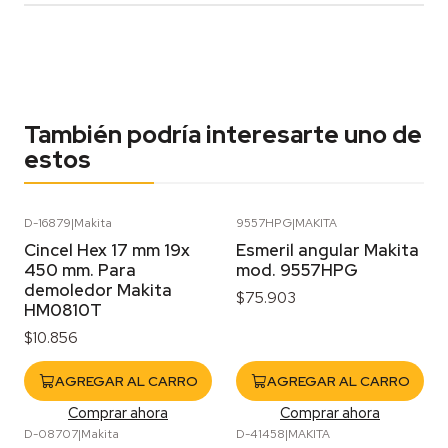
También podría interesarte uno de
estos
D-16879
|
Makita
9557HPG
|
MAKITA
Cincel Hex 17 mm 19x
Esmeril angular Makita
450 mm. Para
mod. 9557HPG
demoledor Makita
$75.903
HM0810T
$10.856
AGREGAR AL CARRO
AGREGAR AL CARRO
Comprar ahora
Comprar ahora
D-08707
|
Makita
D-41458
|
MAKITA