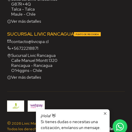
G87R+4Q
Talca - Talca
Maule - Chile
Ver más detalles
SUCURSAL LIVIC RANCAGUA
PUNTO DE RECOGIDA
contacto@livicspa.cl
+56722218871
Sucursal Livic Rancagua
Calle Manuel Montt 1320
Rancagua - Rancagua
O'Higgins - Chile
Ver más detalles
¡Hola! 👋
Si tienes dudas o necesitas una
2026 Livic Maq SpA.
cotización, envíanos un mensaje.
Todos los derechos reservados.
Desarrollado por Jumpseller
.