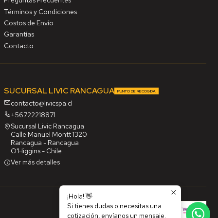
Preguntas Frecuentes
Términos y Condiciones
Costos de Envío
Garantías
Contacto
SUCURSAL LIVIC RANCAGUA
PUNTO DE RECOGIDA
contacto@livicspa.cl
+56722218871
Sucursal Livic Rancagua
Calle Manuel Montt 1320
Rancagua - Rancagua
O'Higgins - Chile
Ver más detalles
¡Hola! 👋
Si tienes dudas o necesitas una
cotización, envíanos un mensaje.