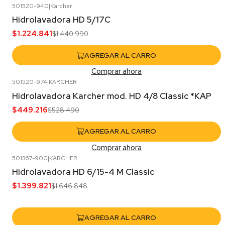
501520-940
|
Kärcher
-15%
OFF
Hidrolavadora HD 5/17C
$1.224.841
$1.440.990
AGREGAR AL CARRO
Comprar ahora
501520-974
|
KARCHER
-15%
OFF
Hidrolavadora Karcher mod. HD 4/8 Classic *KAP
$449.216
$528.490
AGREGAR AL CARRO
Comprar ahora
501367-900
|
KARCHER
-15%
OFF
Hidrolavadora HD 6/15-4 M Classic
$1.399.821
$1.646.848
AGREGAR AL CARRO