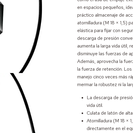
en espacios pequeños, ideal
práctico almacenaje de acc
atornilladura (M 18 × 1,5) p
elástica para fijar con seg
descarga de presión conven
aumenta la larga vida útil,
disminuye las fuerzas de ap
Además, aprovecha la fuerz
la fuerza de retención. Lo
manejo cinco veces más ráp
mermar la robustez ni la larg
La descarga de presió
vida útil.
Culata de latón de alta
Atornilladura (M 18 × 1
directamente en el equ