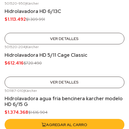
501520-950
|
Kärcher
-15%
OFF
Hidrolavadora HD 6/13C
Agotado
$1.113.492
$1.309.991
VER DETALLES
501520-204
|
Kärcher
-15%
OFF
Hidrolavadora HD 5/11 Cage Classic
Agotado
$612.416
$720.490
VER DETALLES
501187-010
|
Kärcher
-15%
OFF
Hidrolavadora agua fría bencinera karcher modelo
HD 6/15 G
$1.374.368
$1.616.904
AGREGAR AL CARRO