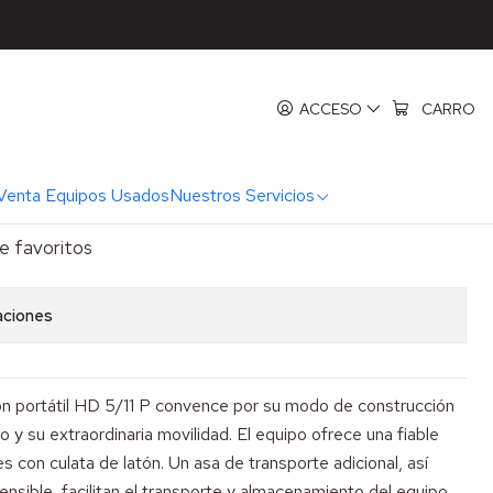
a HD 5/11P
ra HD 5/11P
ACCESO
CARRO
REGAR AL CARRO
COMPRAR AHORA
Venta Equipos Usados
Nuestros Servicios
de favoritos
aciones
ión portátil HD 5/11 P convence por su modo de construcción
y su extraordinaria movilidad. El equipo ofrece una fiable
s con culata de latón. Un asa de transporte adicional, así
nsible, facilitan el transporte y almacenamiento del equipo