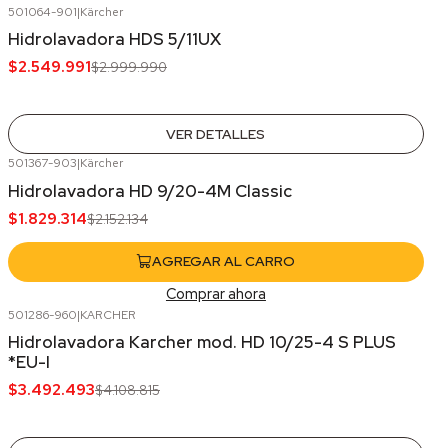
501064-901
|
Kärcher
-15%
OFF
Hidrolavadora HDS 5/11UX
Agotado
$2.549.991
$2.999.990
VER DETALLES
501367-903
|
Kärcher
-15%
OFF
Hidrolavadora HD 9/20-4M Classic
$1.829.314
$2.152.134
AGREGAR AL CARRO
Comprar ahora
501286-960
|
KARCHER
-15%
OFF
Hidrolavadora Karcher mod. HD 10/25-4 S PLUS
Agotado
*EU-I
$3.492.493
$4.108.815