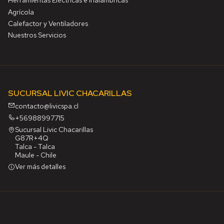
Herramientas Eléctricas e Inalámbricas
Agrícola
Calefactor y Ventiladores
Nuestros Servicios
SUCURSAL LIVIC CHACARILLAS
contacto@livicspa.cl
+56988997715
Sucursal Livic Chacarillas
G87R+4Q
Talca - Talca
Maule - Chile
Ver más detalles