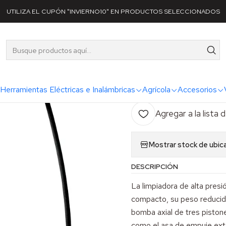
egorías
Línea Limpieza
Profesional
Hidrolavadoras
Hidrolavador
UTILIZA EL CUPÓN "INVIERNO10" EN PRODUCTOS SELECCIONADOS
|
Hidrolavado
AG
Herramientas Eléctricas e Inalámbricas
Agrícola
Accesorios
Cantidad
Agregar a la lista 
Mostrar stock de ubic
DESCRIPCIÓN
La limpiadora de alta pres
compacto, su peso reducido 
bomba axial de tres pistone
como el asa de empuje exte