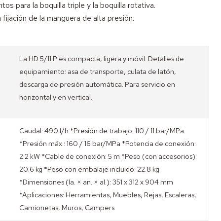
s para la boquilla triple y la boquilla rotativa.
fijación de la manguera de alta presión.
La HD 5/11 P es compacta, ligera y móvil. Detalles de
equipamiento: asa de transporte, culata de latón,
descarga de presión automática. Para servicio en
horizontal y en vertical.
Caudal: 490 l/h *Presión de trabajo: 110 / 11 bar/MPa
*Presión máx.: 160 / 16 bar/MPa *Potencia de conexión:
2.2 kW *Cable de conexión: 5 m *Peso (con accesorios):
20.6 kg *Peso con embalaje incluido: 22.8 kg
*Dimensiones (la. × an. × al.): 351 x 312 x 904 mm
*Aplicaciones: Herramientas, Muebles, Rejas, Escaleras,
Camionetas, Muros, Campers