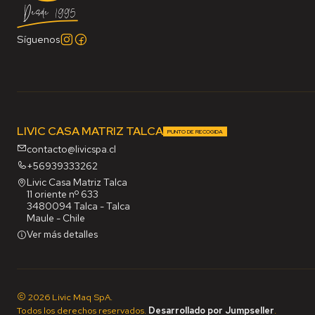
Síguenos
LIVIC CASA MATRIZ TALCA
PUNTO DE RECOGIDA
contacto@livicspa.cl
+56939333262
Livic Casa Matriz Talca
11 oriente nº 633
3480094 Talca - Talca
Maule - Chile
Ver más detalles
2026 Livic Maq SpA.
Todos los derechos reservados.
Desarrollado por Jumpseller
.