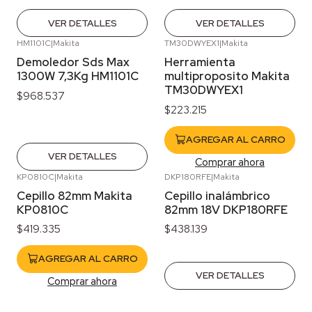
VER DETALLES
VER DETALLES
HM1101C
|
Makita
TM30DWYEX1
|
Makita
Agotado
Demoledor Sds Max
Herramienta
1300W 7,3Kg HM1101C
multiproposito Makita
TM30DWYEX1
$968.537
$223.215
AGREGAR AL CARRO
VER DETALLES
Comprar ahora
KP0810C
|
Makita
DKP180RFE
|
Makita
Agotado
Cepillo 82mm Makita
Cepillo inalámbrico
KP0810C
82mm 18V DKP180RFE
$419.335
$438.139
AGREGAR AL CARRO
VER DETALLES
Comprar ahora