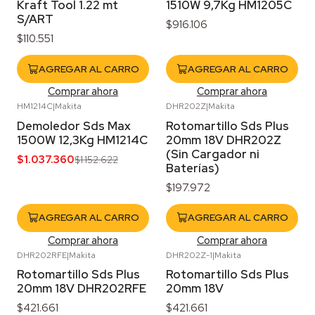
Kraft Tool 1.22 mt
1510W 9,7Kg HM1205C
S/ART
$916.106
$110.551
AGREGAR AL CARRO
AGREGAR AL CARRO
Comprar ahora
Comprar ahora
HM1214C
|
Makita
DHR202Z
|
Makita
-10%
OFF
Demoledor Sds Max
Rotomartillo Sds Plus
1500W 12,3Kg HM1214C
20mm 18V DHR202Z
(Sin Cargador ni
$1.037.360
$1.152.622
Baterías)
$197.972
AGREGAR AL CARRO
AGREGAR AL CARRO
Comprar ahora
Comprar ahora
DHR202RFE
|
Makita
DHR202Z-1
|
Makita
Agotado
Agotado
Rotomartillo Sds Plus
Rotomartillo Sds Plus
20mm 18V DHR202RFE
20mm 18V
$421.661
$421.661