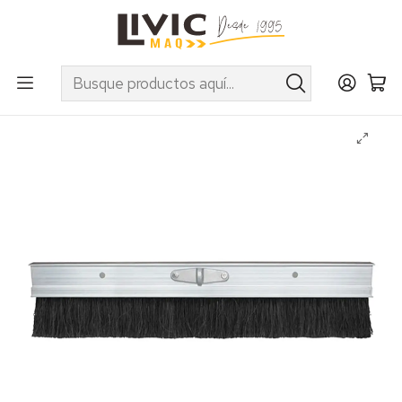
UTILIZA EL CUPÓN "INVIERNO10" EN PRODUCTOS SELECCIONADOS
Inicio
Categorías
Maquinaria
Hormigón
Escobillón Dureza Kraft Tool 3 mt S/ART