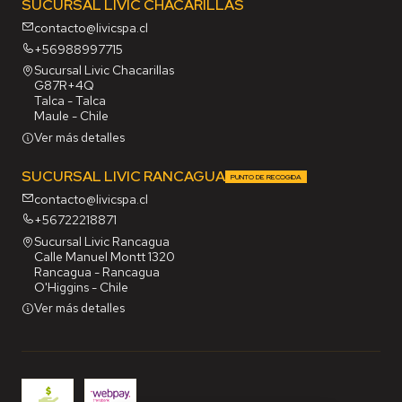
SUCURSAL LIVIC CHACARILLAS
contacto@livicspa.cl
+56988997715
Sucursal Livic Chacarillas
G87R+4Q
Talca - Talca
Maule - Chile
Ver más detalles
SUCURSAL LIVIC RANCAGUA
PUNTO DE RECOGIDA
contacto@livicspa.cl
+56722218871
Sucursal Livic Rancagua
Calle Manuel Montt 1320
Rancagua - Rancagua
O'Higgins - Chile
Ver más detalles