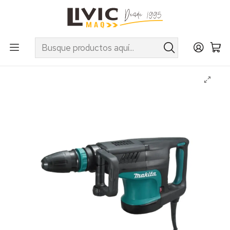
UTILIZA EL CUPÓN "INVIERNO10" EN PRODUCTOS SELECCIONADOS
Inicio
Categorías
Herramientas Eléctricas e Inalámbricas
Demoledores
Demoledor Sds Max 1510W 9,7Kg HM1205C