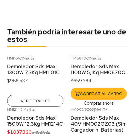
También podría interesarte uno de
estos
HM1101C
|
Makita
HM0870C
|
Makita
Agotado
Demoledor Sds Max
Demoledor Sds Max
1300W 7,3Kg HM1101C
1100W 5,1Kg HM0870C
$968.537
$659.384
AGREGAR AL CARRO
VER DETALLES
Comprar ahora
HM1214C
|
Makita
HM002GZ03
|
MAKITA
-10%
OFF
Agotado
Demoledor Sds Max
Demoledor Sds Max
1500W 12,3Kg HM1214C
40V HM002GZ03 (Sin
Cargador ni Baterías)
$1.037.360
$1.152.622