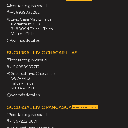
contacto@livicspa.cl
+56939333262
Livic Casa Matriz Talca
11 oriente nº 633
3480094 Talca - Talca
Maule - Chile
Ver más detalles
SUCURSAL LIVIC CHACARILLAS
contacto@livicspa.cl
+56988997715
Sucursal Livic Chacarillas
G87R+4Q
Talca - Talca
Maule - Chile
Ver más detalles
SUCURSAL LIVIC RANCAGUA
PUNTO DE RECOGIDA
contacto@livicspa.cl
+56722218871
Sucursal Livic Rancagua