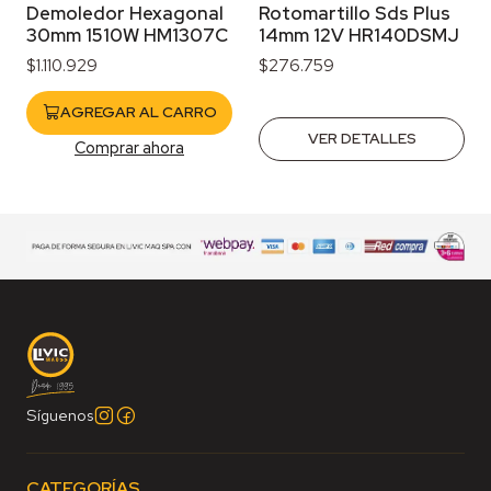
Demoledor Hexagonal
Rotomartillo Sds Plus
30mm 1510W HM1307C
14mm 12V HR140DSMJ
$1.110.929
$276.759
AGREGAR AL CARRO
VER DETALLES
Comprar ahora
Síguenos
CATEGORÍAS