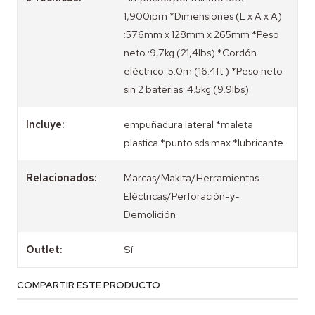
1,900ipm *Dimensiones (L x A x A)
:576mm x 128mm x 265mm *Peso
neto :9,7kg (21,4lbs) *Cordón
eléctrico: 5.0m (16.4ft.) *Peso neto
sin 2 baterias: 4.5kg (9.9lbs)
Incluye:
empuñadura lateral *maleta
plastica *punto sds max *lubricante
Relacionados:
Marcas/Makita/Herramientas-
Eléctricas/Perforación-y-
Demolición
Outlet:
Sí
COMPARTIR ESTE PRODUCTO