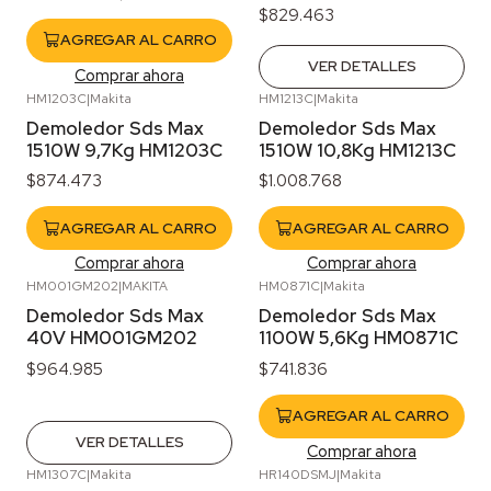
$829.463
AGREGAR AL CARRO
VER DETALLES
Comprar ahora
HM1203C
|
Makita
HM1213C
|
Makita
Demoledor Sds Max
Demoledor Sds Max
1510W 9,7Kg HM1203C
1510W 10,8Kg HM1213C
$874.473
$1.008.768
AGREGAR AL CARRO
AGREGAR AL CARRO
Comprar ahora
Comprar ahora
HM001GM202
|
MAKITA
HM0871C
|
Makita
Agotado
Demoledor Sds Max
Demoledor Sds Max
40V HM001GM202
1100W 5,6Kg HM0871C
$964.985
$741.836
AGREGAR AL CARRO
VER DETALLES
Comprar ahora
HM1307C
|
Makita
HR140DSMJ
|
Makita
Agotado