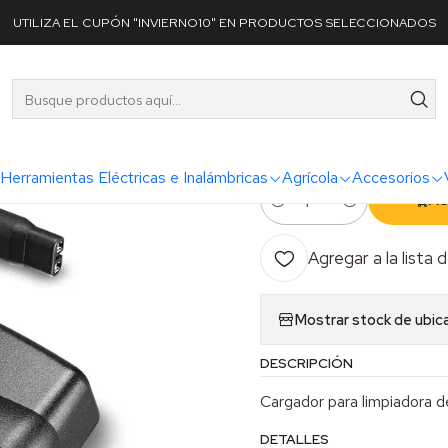
as
Karcher
Hogar
Accesorios
Cargador para Limpia vidrios k
UTILIZA EL CUPÓN "INVIERNO10" EN PRODUCTOS SELECCIONADOS
|
Cargador par
WV50
Herramientas Eléctricas e Inalámbricas
Agrícola
Accesorios
AG
Cantidad
Agregar a la lista 
Mostrar stock de ubic
DESCRIPCIÓN
Cargador para limpiadora d
DETALLES