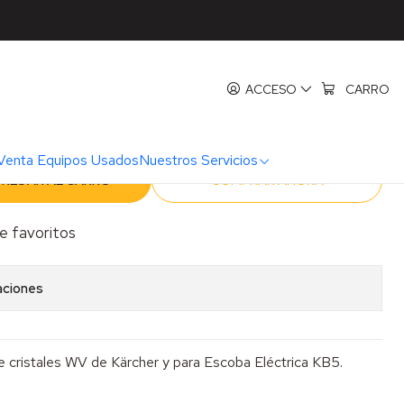
archer WV50
a Limpia vidrios karcher
ACCESO
CARRO
Venta Equipos Usados
Nuestros Servicios
REGAR AL CARRO
COMPRAR AHORA
de favoritos
aciones
e cristales WV de Kärcher y para Escoba Eléctrica KB5.