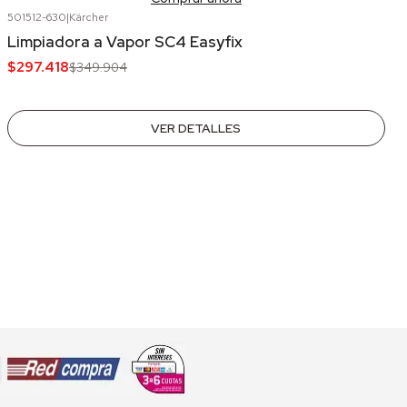
501512-630
|
Kärcher
-15%
OFF
Limpiadora a Vapor SC4 Easyfix
Agotado
$297.418
$349.904
VER DETALLES