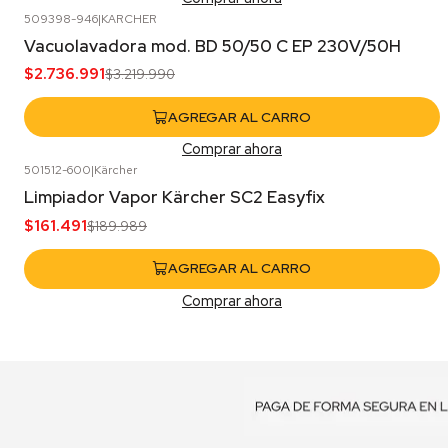
509398-946
|
KARCHER
-15%
OFF
Vacuolavadora mod. BD 50/50 C EP 230V/50H
$2.736.991
$3.219.990
AGREGAR AL CARRO
Comprar ahora
501512-600
|
Kärcher
-15%
OFF
Limpiador Vapor Kärcher SC2 Easyfix
$161.491
$189.989
AGREGAR AL CARRO
Comprar ahora