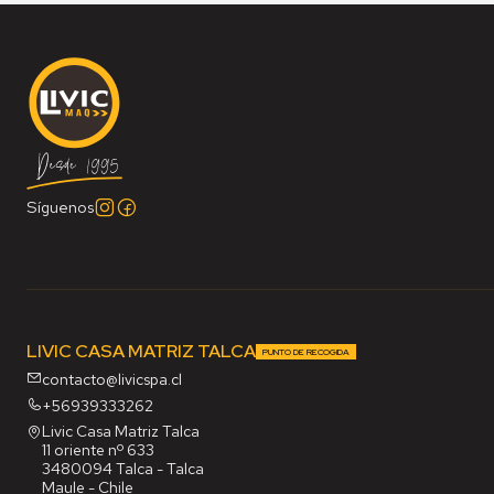
Síguenos
LIVIC CASA MATRIZ TALCA
PUNTO DE RECOGIDA
contacto@livicspa.cl
+56939333262
Livic Casa Matriz Talca
11 oriente nº 633
3480094 Talca - Talca
Maule - Chile