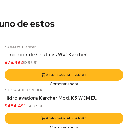
 uno de estos
501633-601
|
Kärcher
-15%
OFF
Limpiador de Cristales WV1 Kärcher
$76.492
$89.991
AGREGAR AL CARRO
Comprar ahora
501324-400
|
KARCHER
-15%
OFF
Hidrolavadora Karcher Mod. K5 WCM EU
$484.491
$569.990
AGREGAR AL CARRO
Comprar ahora