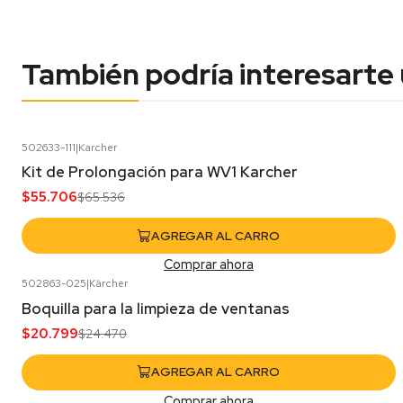
También podría interesarte
502633-111
|
Karcher
-15%
OFF
Kit de Prolongación para WV1 Karcher
$55.706
$65.536
AGREGAR AL CARRO
Comprar ahora
502863-025
|
Kärcher
-15%
OFF
Boquilla para la limpieza de ventanas
$20.799
$24.470
AGREGAR AL CARRO
Comprar ahora