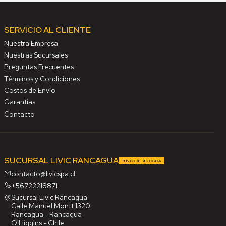
SERVICIO AL CLIENTE
Nuestra Empresa
Nuestras Sucursales
Preguntas Frecuentes
Términos y Condiciones
Costos de Envío
Garantías
Contacto
SUCURSAL LIVIC RANCAGUA
PUNTO DE RECOGIDA
contacto@livicspa.cl
+56722218871
Sucursal Livic Rancagua
Calle Manuel Montt 1320
Rancagua - Rancagua
O'Higgins - Chile