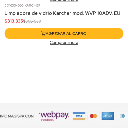
501633-560
|
KARCHER
-15%
OFF
Limpiadora de vidrio Karcher mod. WVP 10ADV. EU
$313.335
$368.630
AGREGAR AL CARRO
Comprar ahora