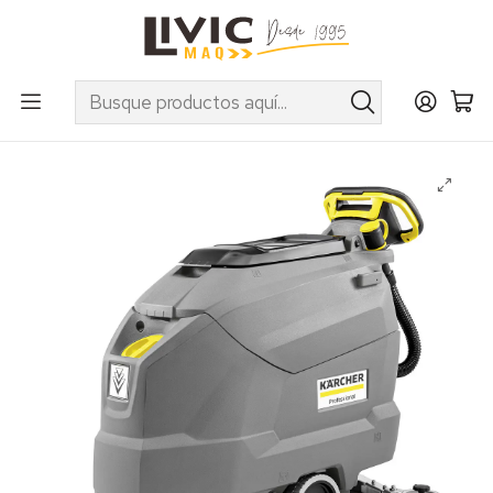
UTILIZA EL CUPÓN "INVIERNO10" EN PRODUCTOS SELECCIONADOS
Inicio
Categorías
Línea Limpieza
Profesional
Limpiadoras de Piso y Tapiz
Vacuolavadora mod. BD 50/50 C EP 230V/50H