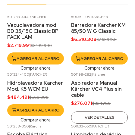
501783-444
|
KARCHER
501351-109
|
KARCHER
-15%
OFF
-15%
OFF
Vacuolavadora mod.
Barredora Karcher KM
BD 35/15C Classic BP
85/50 W G Classic
PACK LAM
$6.510.308
$7.659.186
$2.719.991
$3.199.990
AGREGAR AL CARRO
AGREGAR AL CARRO
Comprar ahora
Comprar ahora
501324-400
|
KARCHER
501198-282
|
Kärcher
-15%
OFF
-15%
OFF
Hidrolavadora Karcher
Aspiradora Manual
Agotado
Mod. K5 WCM EU
Kärcher VC4 Plus sin
cable
$484.491
$569.990
$276.071
$324.789
AGREGAR AL CARRO
VER DETALLES
Comprar ahora
501258-050
|
Kärcher
501633-560
|
KARCHER
-15%
OFF
-15%
OFF
Escoba Eléctrica
Limpiadora de vidrio