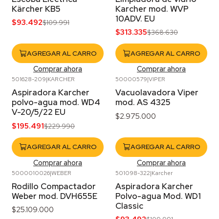
Kärcher KB5
Karcher mod. WVP
10ADV. EU
$93.492
$109.991
$313.335
$368.630
AGREGAR AL CARRO
AGREGAR AL CARRO
Comprar ahora
Comprar ahora
501628-209
|
KARCHER
50000579
|
VIPER
-15%
OFF
Aspiradora Karcher
Vacuolavadora Viper
polvo-agua mod. WD4
mod. AS 4325
V-20/5/22 EU
$2.975.000
$195.491
$229.990
AGREGAR AL CARRO
AGREGAR AL CARRO
Comprar ahora
Comprar ahora
5000010026
|
WEBER
501098-322
|
Karcher
-15%
OFF
Agotado
Rodillo Compactador
Aspiradora Karcher
Weber mod. DVH655E
Polvo-agua Mod. WD1
Classic
$25.109.000