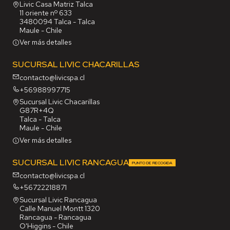
Livic Casa Matriz Talca
11 oriente nº 633
3480094 Talca - Talca
Maule - Chile
Ver más detalles
SUCURSAL LIVIC CHACARILLAS
contacto@livicspa.cl
+56988997715
Sucursal Livic Chacarillas
G87R+4Q
Talca - Talca
Maule - Chile
Ver más detalles
SUCURSAL LIVIC RANCAGUA
PUNTO DE RECOGIDA
contacto@livicspa.cl
+56722218871
Sucursal Livic Rancagua
Calle Manuel Montt 1320
Rancagua - Rancagua
O'Higgins - Chile