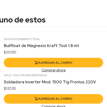
 uno de estos
5000010081
|
KRAFT TOOL
Bullfloat de Magnesio Kraft Tool 1.8 mt
$201.110
AGREGAR AL CARRO
Comprar ahora
SOLD. 1500 FRONIUS
|
FRONIUS
Soldadora Inverter Mod. 1500 Tig Fronius 220V
$1.112.115
AGREGAR AL CARRO
Comprar ahora