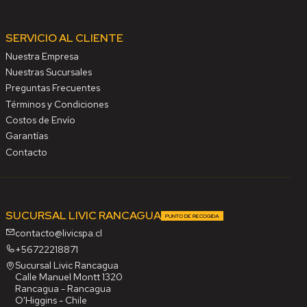
SERVICIO AL CLIENTE
Nuestra Empresa
Nuestras Sucursales
Preguntas Frecuentes
Términos y Condiciones
Costos de Envío
Garantías
Contacto
SUCURSAL LIVIC RANCAGUA
PUNTO DE RECOGIDA
contacto@livicspa.cl
+56722218871
Sucursal Livic Rancagua
Calle Manuel Montt 1320
Rancagua - Rancagua
O'Higgins - Chile