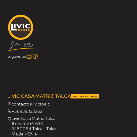
Síguenos
LIVIC CASA MATRIZ TALCA
PUNTO DE RECOGIDA
contacto@livicspa.cl
+56939333262
Livic Casa Matriz Talca
11 oriente nº 633
3480094 Talca - Talca
Maule - Chile