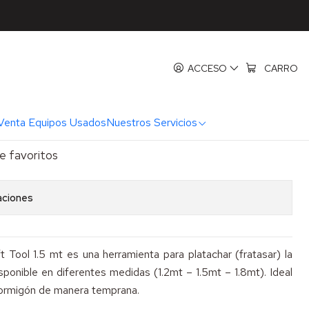
l 1.5 mt
 Magnesio Kraft Tool 1.5 mt
ACCESO
CARRO
REGAR AL CARRO
COMPRAR AHORA
Venta Equipos Usados
Nuestros Servicios
de favoritos
aciones
t Tool 1.5 mt es una herramienta para platachar (fratasar) la
sponible en diferentes medidas (1.2mt – 1.5mt – 1.8mt). Ideal
hormigón de manera temprana.