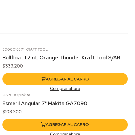
5000016574
|
KRAFT TOOL
Bullfloat 1.2mt. Orange Thunder Kraft Tool S/ART
$333.200
AGREGAR AL CARRO
Comprar ahora
GA7090
|
Makita
Esmeril Angular 7" Makita GA7090
$108.300
AGREGAR AL CARRO
Comprar ahora