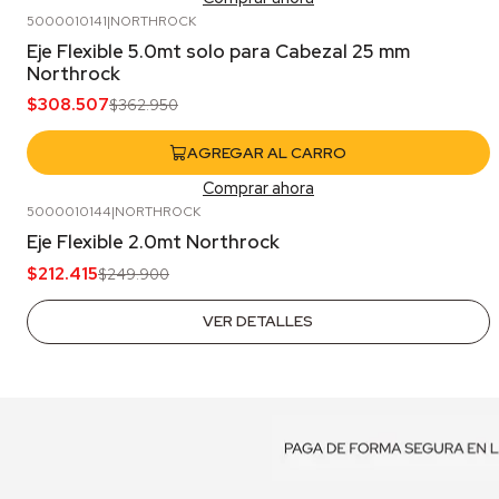
5000010141
|
NORTHROCK
-15%
OFF
Eje Flexible 5.0mt solo para Cabezal 25 mm
Northrock
$308.507
$362.950
AGREGAR AL CARRO
Comprar ahora
5000010144
|
NORTHROCK
-15%
OFF
Eje Flexible 2.0mt Northrock
Agotado
$212.415
$249.900
VER DETALLES