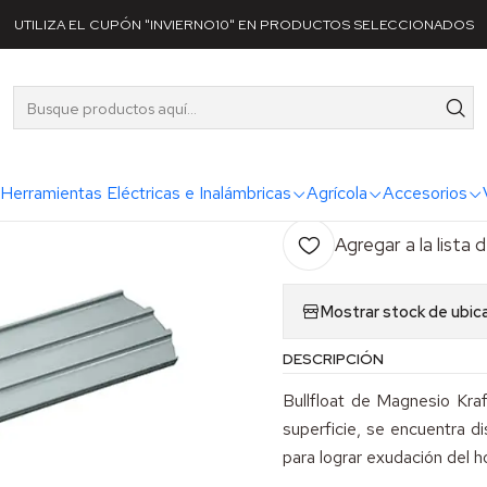
Categorías
Maquinaria
Hormigón
Bullfloat de Magnesio Kraft Too
UTILIZA EL CUPÓN "INVIERNO10" EN PRODUCTOS SELECCIONADOS
|
Bullfloat de
AG
Herramientas Eléctricas e Inalámbricas
Agrícola
Accesorios
Cantidad
Agregar a la lista 
Mostrar stock de ubic
DESCRIPCIÓN
Bullfloat de Magnesio Kraf
superficie, se encuentra di
para lograr exudación del 