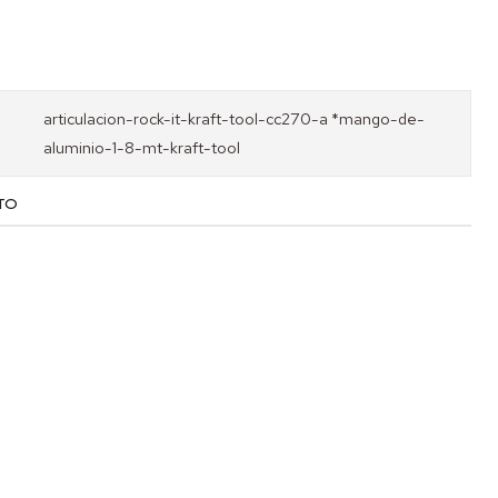
articulacion-rock-it-kraft-tool-cc270-a *mango-de-
aluminio-1-8-mt-kraft-tool
TO