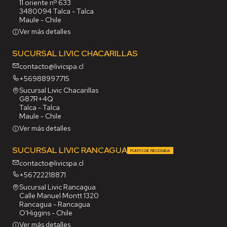
11 oriente nº 633
3480094 Talca - Talca
Maule - Chile
Ver más detalles
SUCURSAL LIVIC CHACARILLAS
contacto@livicspa.cl
+56988997715
Sucursal Livic Chacarillas
G87R+4Q
Talca - Talca
Maule - Chile
Ver más detalles
SUCURSAL LIVIC RANCAGUA
PUNTO DE RECOGIDA
contacto@livicspa.cl
+56722218871
Sucursal Livic Rancagua
Calle Manuel Montt 1320
Rancagua - Rancagua
O'Higgins - Chile
Ver más detalles