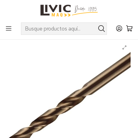
UTILIZA EL CUPÓN "INVIERNO10" EN PRODUCTOS SELECCIONADOS
Inicio
Marcas
Makita
Accesorios
Brocas para Taladros
Broca metal HSS-Co (Cobalto 5%) 11,0 x 142 mm Makita