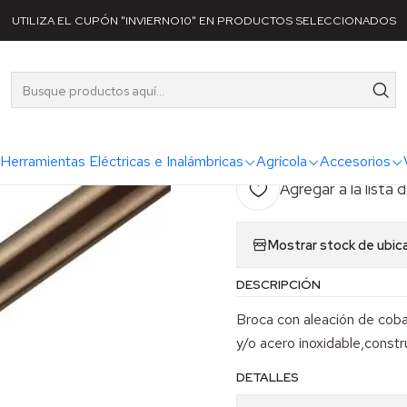
Accesorios
Brocas para Taladros
Broca metal HSS-Co (Cobalto 5%
UTILIZA EL CUPÓN "INVIERNO10" EN PRODUCTOS SELECCIONADOS
|
Broca metal
133 mm Mak
Herramientas Eléctricas e Inalámbricas
Agrícola
Accesorios
Agregar a la lista 
Mostrar stock de ubic
DESCRIPCIÓN
Broca con aleación de coba
y/o acero inoxidable,cons
DETALLES