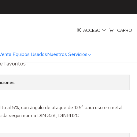
) 10,5 x 133 mm Makita
 HSS-Co (Cobalto 5%) 10,5 x
ACCESO
CARRO
ita
Venta Equipos Usados
Nuestros Servicios
de favoritos
aciones
lto al 5%, con ángulo de ataque de 135° para uso en metal
truida según norma DIN 338, DIN1412C