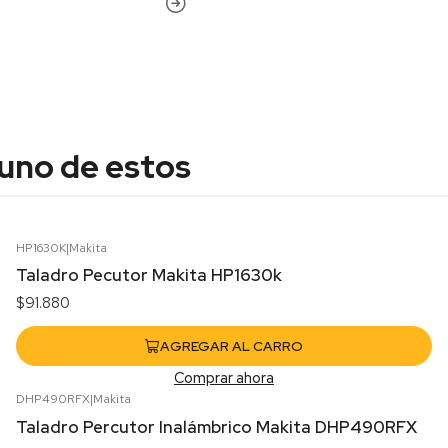
 uno de estos
HP1630K
|
Makita
Taladro Pecutor Makita HP1630k
$91.880
AGREGAR AL CARRO
Comprar ahora
DHP490RFX
|
Makita
Agotado
Taladro Percutor Inalámbrico Makita DHP490RFX