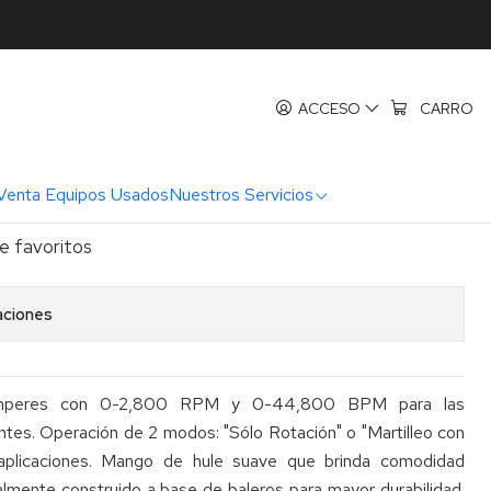
r Makita HP1640K
utor Makita HP1640K
ACCESO
CARRO
REGAR AL CARRO
COMPRAR AHORA
Venta Equipos Usados
Nuestros Servicios
de favoritos
aciones
mperes con 0-2,800 RPM y 0-44,800 BPM para las
tes. Operación de 2 modos: "Sólo Rotación" o "Martilleo con
 aplicaciones. Mango de hule suave que brinda comodidad
talmente construido a base de baleros para mayor durabilidad.