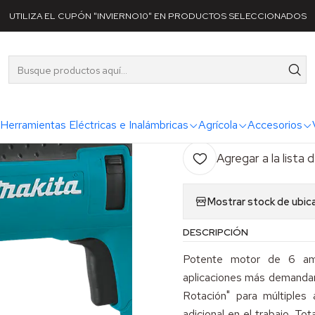
s
Herramientas Eléctricas e Inalámbricas
Taladros
Taladro Pecuto
UTILIZA EL CUPÓN "INVIERNO10" EN PRODUCTOS SELECCIONADOS
|
Taladro Pec
AG
Herramientas Eléctricas e Inalámbricas
Agrícola
Accesorios
Cantidad
Agregar a la lista 
Mostrar stock de ubic
DESCRIPCIÓN
Potente motor de 6 a
aplicaciones más demandan
Rotación" para múltiples
adicional en el trabajo. To