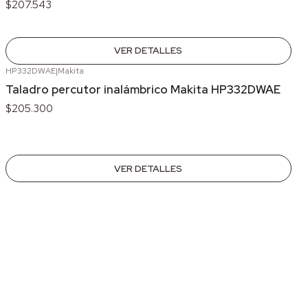
$207.543
VER DETALLES
HP332DWAE
|
Makita
Agotado
Taladro percutor inalámbrico Makita HP332DWAE
$205.300
VER DETALLES