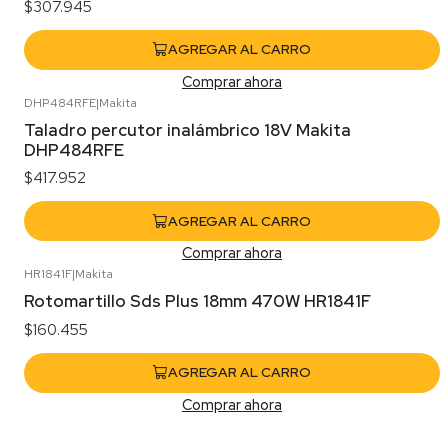
$307.945
AGREGAR AL CARRO
Comprar ahora
DHP484RFE
|
Makita
Taladro percutor inalámbrico 18V Makita
DHP484RFE
$417.952
AGREGAR AL CARRO
Comprar ahora
HR1841F
|
Makita
Rotomartillo Sds Plus 18mm 470W HR1841F
$160.455
AGREGAR AL CARRO
Comprar ahora