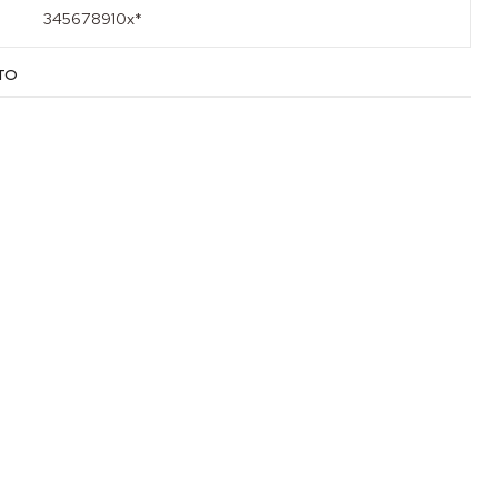
345678910x*
TO