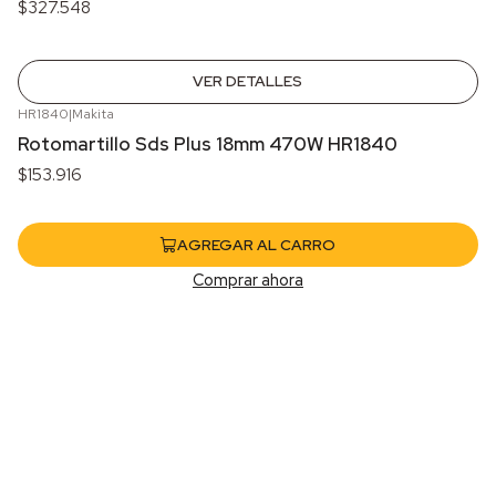
$327.548
VER DETALLES
HR1840
|
Makita
Rotomartillo Sds Plus 18mm 470W HR1840
$153.916
AGREGAR AL CARRO
Comprar ahora