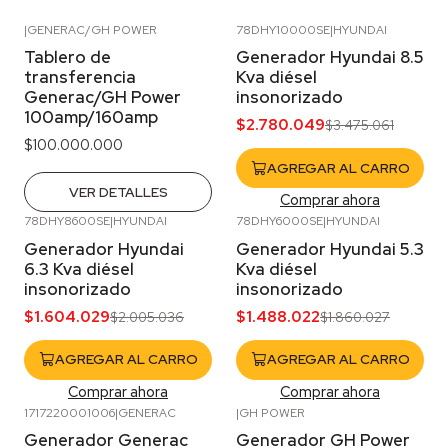
|
GENERAC/GH POWER
78DHY10000SE
|
HYUNDAI
-20%
OFF
Agotado
Tablero de
Generador Hyundai 8.5
transferencia
Kva diésel
Generac/GH Power
insonorizado
100amp/160amp
$2.780.049
$3.475.061
$100.000.000
AGREGAR AL CARRO
VER DETALLES
Comprar ahora
78DHY8600SE
|
HYUNDAI
78DHY6000SE
|
HYUNDAI
-20%
OFF
-20%
OFF
Generador Hyundai
Generador Hyundai 5.3
6.3 Kva diésel
Kva diésel
insonorizado
insonorizado
$1.604.029
$1.488.022
$2.005.036
$1.860.027
AGREGAR AL CARRO
AGREGAR AL CARRO
Comprar ahora
Comprar ahora
1717220001006
|
GENERAC
|
GH POWER
Agotado
Agotado
Generador Generac
Generador GH Power