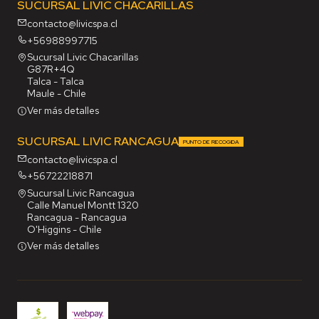
SUCURSAL LIVIC CHACARILLAS
contacto@livicspa.cl
+56988997715
Sucursal Livic Chacarillas
G87R+4Q
Talca - Talca
Maule - Chile
Ver más detalles
SUCURSAL LIVIC RANCAGUA
PUNTO DE RECOGIDA
contacto@livicspa.cl
+56722218871
Sucursal Livic Rancagua
Calle Manuel Montt 1320
Rancagua - Rancagua
O'Higgins - Chile
Ver más detalles