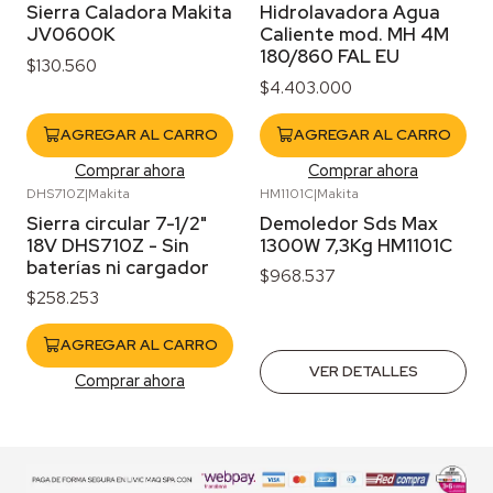
Sierra Caladora Makita
Hidrolavadora Agua
JV0600K
Caliente mod. MH 4M
180/860 FAL EU
$130.560
$4.403.000
AGREGAR AL CARRO
AGREGAR AL CARRO
Comprar ahora
Comprar ahora
DHS710Z
|
Makita
HM1101C
|
Makita
Agotado
Sierra circular 7-1/2"
Demoledor Sds Max
18V DHS710Z - Sin
1300W 7,3Kg HM1101C
baterías ni cargador
$968.537
$258.253
AGREGAR AL CARRO
VER DETALLES
Comprar ahora