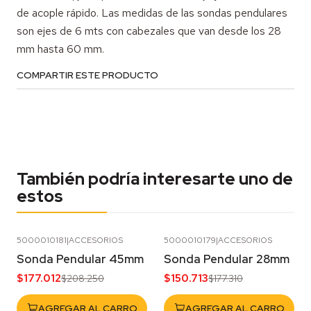
de acople rápido. Las medidas de las sondas pendulares
son ejes de 6 mts con cabezales que van desde los 28
mm hasta 60 mm.
COMPARTIR ESTE PRODUCTO
También podría interesarte uno de
estos
5000010181
|
ACCESORIOS
5000010179
|
ACCESORIOS
-15%
OFF
-15%
OFF
Sonda Pendular 45mm
Sonda Pendular 28mm
$177.012
$150.713
$208.250
$177.310
AGREGAR AL CARRO
AGREGAR AL CARRO