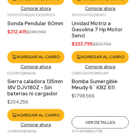
Comprar ahora
Comprar ahora
5000010182
|
ACCESORIOS
5000010152
|
SENCI
-15%
OFF
-15%
OFF
Sonda Pendular 60mm
Unidad Motriz a
Gasolina 7 Hp Motor
$212.415
$249.900
Senci
$333.795
$392.700
AGREGAR AL CARRO
AGREGAR AL CARRO
Comprar ahora
Comprar ahora
DJV180Z
|
Makita
CNB0220150
|
MEUDY
Agotado
Sierra caladora 135mm
Bomba Sumergible
18V DJV180Z - Sin
Meudy 6¨ KBZ 611
baterías ni cargador
$1.798.566
$204.256
AGREGAR AL CARRO
VER DETALLES
Comprar ahora
JV0600K
|
Makita
107146916
|
NILFISK