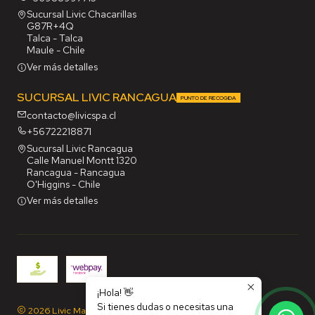
Sucursal Livic Chacarillas
G87R+4Q
Talca - Talca
Maule - Chile
Ver más detalles
SUCURSAL LIVIC RANCAGUA
PUNTO DE RECOGIDA
contacto@livicspa.cl
+56722218871
Sucursal Livic Rancagua
Calle Manuel Montt 1320
Rancagua - Rancagua
O'Higgins - Chile
Ver más detalles
¡Hola! 👋
Si tienes dudas o necesitas una
2026 Livic Maq SpA.