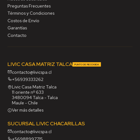
Preguntas Frecuentes
Términos y Condiciones
Costos de Envío
Garantías
Contacto
LIVIC CASA MATRIZ TALCA
PUNTO DE RECOGIDA
contacto@livicspa.cl
+56939333262
Livic Casa Matriz Talca
11 oriente nº 633
3480094 Talca - Talca
Maule - Chile
Ver más detalles
SUCURSAL LIVIC CHACARILLAS
contacto@livicspa.cl
+56988997715