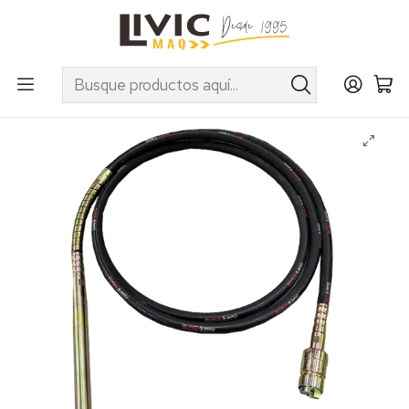
UTILIZA EL CUPÓN "INVIERNO10" EN PRODUCTOS SELECCIONADOS
Inicio
Categorías
Maquinaria
Hormigón
Vibradores
Sonda Pendular 38mm