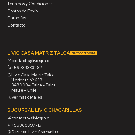
Términos y Condiciones
Costos de Envío
Garantías
Contacto
LIVIC CASA MATRIZ TALCA
PUNTO DE RECOGIDA
contacto@livicspa.cl
+56939333262
Livic Casa Matriz Talca
11 oriente nº 633
3480094 Talca - Talca
Maule - Chile
Ver más detalles
SUCURSAL LIVIC CHACARILLAS
contacto@livicspa.cl
+56988997715
Sucursal Livic Chacarillas