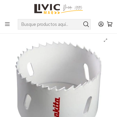
UTILIZA EL CUPÓN "INVIERNO10" EN PRODUCTOS SELECCIONADOS
Inicio
Marcas
Makita
Accesorios
Brocas para Taladros
Sierra Copa Bim Acero Inoxidable Makita 44mm