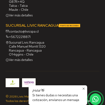
G87R+4Q
Talca - Talca
Maule - Chile
Ver más detalles
SUCURSAL LIVIC RANCAGUA
PUNTO DE RECOGIDA
contacto@livicspa.cl
+56722218871
Sucursal Livic Rancagua
Calle Manuel Montt 1320
Rancagua - Rancagua
O'Higgins - Chile
Ver más detalles
¡Hola! 👋
Si tienes dudas o necesitas una
2026 Livic Maq SpA.
cotización, envíanos un mensaje.
Todos los derechos reservados.
Desarrollado por Jumpseller
.