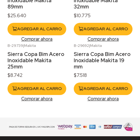
Inoxidable Makita
Inoxidable Makita
89mm
32mm
$25.640
$10.775
AGREGAR AL CARRO
AGREGAR AL CARRO
Comprar ahora
Comprar ahora
B-29739
|
Makita
B-29692
|
Makita
Sierra Copa Bim Acero
Sierra Copa Bim Acero
Inoxidable Makita
Inoxidable Makita 19
25mm
mm
$8.742
$7.518
AGREGAR AL CARRO
AGREGAR AL CARRO
Comprar ahora
Comprar ahora