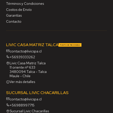
Términos y Condiciones
Costos de Envío
Garantías
Contacto
LIVIC CASA MATRIZ TALCA
PUNTO DE RECOGIDA
contacto@livicspa.cl
+56939333262
Livic Casa Matriz Talca
11 oriente nº 633
3480094 Talca - Talca
Maule - Chile
Ver más detalles
SUCURSAL LIVIC CHACARILLAS
contacto@livicspa.cl
+56988997715
Sucursal Livic Chacarillas