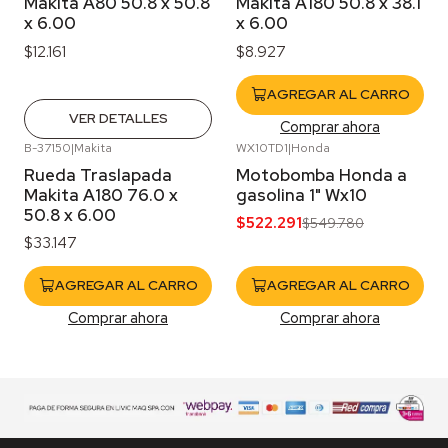
Makita A80 50.8 x 50.8
Makita A180 50.8 x 38.1
x 6.00
x 6.00
$12.161
$8.927
AGREGAR AL CARRO
VER DETALLES
Comprar ahora
B-37150
|
Makita
WX10TD1
|
Honda
-5%
OFF
Rueda Traslapada
Motobomba Honda a
Makita A180 76.0 x
gasolina 1" Wx10
50.8 x 6.00
$522.291
$549.780
$33.147
AGREGAR AL CARRO
AGREGAR AL CARRO
Comprar ahora
Comprar ahora