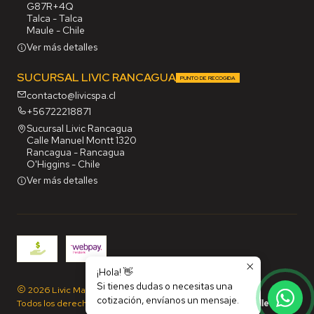
G87R+4Q
Talca - Talca
Maule - Chile
Ver más detalles
SUCURSAL LIVIC RANCAGUA
PUNTO DE RECOGIDA
contacto@livicspa.cl
+56722218871
Sucursal Livic Rancagua
Calle Manuel Montt 1320
Rancagua - Rancagua
O'Higgins - Chile
Ver más detalles
¡Hola! 👋
Si tienes dudas o necesitas una
2026 Livic Maq SpA.
cotización, envíanos un mensaje.
Todos los derechos reservados.
Desarrollado por Jumpseller
.