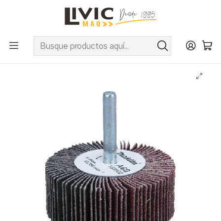
UTILIZA EL CUPÓN "INVIERNO10" EN PRODUCTOS SELECCIONADOS
Inicio
Marcas
Makita
Accesorios
Discos
Rueda Traslapada Makita A120 50.8 x 50.8 x 6.00