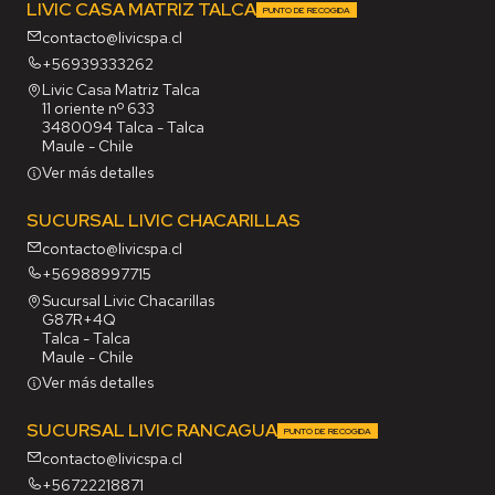
LIVIC CASA MATRIZ TALCA
PUNTO DE RECOGIDA
contacto@livicspa.cl
+56939333262
Livic Casa Matriz Talca
11 oriente nº 633
3480094 Talca - Talca
Maule - Chile
Ver más detalles
SUCURSAL LIVIC CHACARILLAS
contacto@livicspa.cl
+56988997715
Sucursal Livic Chacarillas
G87R+4Q
Talca - Talca
Maule - Chile
Ver más detalles
SUCURSAL LIVIC RANCAGUA
PUNTO DE RECOGIDA
contacto@livicspa.cl
+56722218871