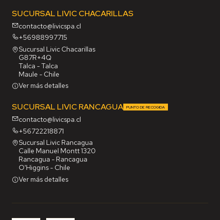
SUCURSAL LIVIC CHACARILLAS
contacto@livicspa.cl
+56988997715
Sucursal Livic Chacarillas
G87R+4Q
Talca - Talca
Maule - Chile
Ver más detalles
SUCURSAL LIVIC RANCAGUA
PUNTO DE RECOGIDA
contacto@livicspa.cl
+56722218871
Sucursal Livic Rancagua
Calle Manuel Montt 1320
Rancagua - Rancagua
O'Higgins - Chile
Ver más detalles