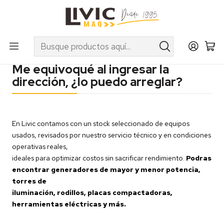
UTILIZA EL CUPÓN "INVIERNO10" EN PRODUCTOS SELECCIONADOS
Inicio
FAQ: Despachos
Me equivoqué al ingresar la dirección, ¿lo puedo arreglar?
Me equivoqué al ingresar la
dirección, ¿lo puedo arreglar?
En Livic contamos con un stock seleccionado de equipos
usados, revisados por nuestro servicio técnico y en condiciones
operativas reales,
ideales para optimizar costos sin sacrificar rendimiento.
Podras
encontrar g
eneradores de mayor y menor potencia,
torres de
iluminación, rodillos, placas compactadoras,
herramientas eléctricas y más.