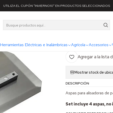
o
Categorías
Maquinaria
Hormigón
Juego de Aspas Combinada
UTILIZA EL CUPÓN "INVIERNO10" EN PRODUCTOS SELECCIONADOS
|
Juego de A
AG
Herramientas Eléctricas e Inalámbricas
Agrícola
Accesorios
Cantidad
Agregar a la lista 
Mostrar stock de ubic
DESCRIPCIÓN
Aspas para alisadoras de 
Set incluye 4 aspas, no 