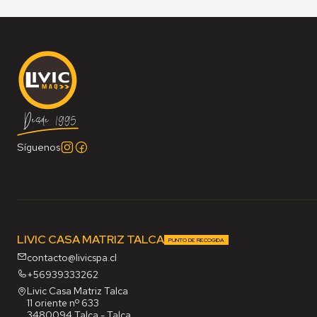
Síguenos
LIVIC CASA MATRIZ TALCA
PUNTO DE RECOGIDA
contacto@livicspa.cl
+56939333262
Livic Casa Matriz Talca
11 oriente nº 633
3480094 Talca - Talca