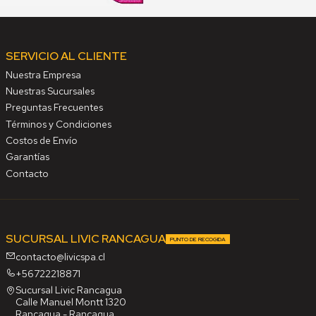
SERVICIO AL CLIENTE
Nuestra Empresa
Nuestras Sucursales
Preguntas Frecuentes
Términos y Condiciones
Costos de Envío
Garantías
Contacto
SUCURSAL LIVIC RANCAGUA
PUNTO DE RECOGIDA
contacto@livicspa.cl
+56722218871
Sucursal Livic Rancagua
Calle Manuel Montt 1320
Rancagua - Rancagua