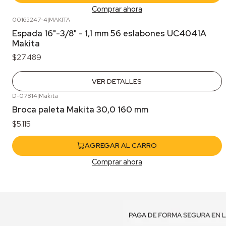
Comprar ahora
00165247-4
|
MAKITA
Agotado
Espada 16"-3/8" - 1,1 mm 56 eslabones UC4041A
Makita
$27.489
VER DETALLES
D-07814
|
Makita
Broca paleta Makita 30,0 160 mm
$5.115
AGREGAR AL CARRO
Comprar ahora