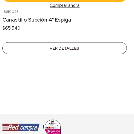
Comprar ahora
18610053
|
Agotado
Canastillo Succión 4" Espiga
$65.540
VER DETALLES