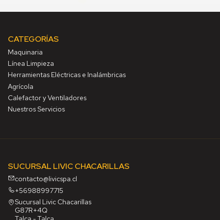
CATEGORÍAS
Maquinaria
Línea Limpieza
Herramientas Eléctricas e Inalámbricas
Agrícola
Calefactor y Ventiladores
Nuestros Servicios
SUCURSAL LIVIC CHACARILLAS
contacto@livicspa.cl
+56988997715
Sucursal Livic Chacarillas
G87R+4Q
Talca - Talca