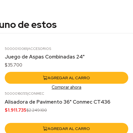
 uno de estos
5000010061
|
ACCESORIOS
Juego de Aspas Combinadas 24"
$35.700
AGREGAR AL CARRO
Comprar ahora
5000016055
|
CONMEC
-15%
OFF
Alisadora de Pavimento 36" Conmec CT436
$1.911.735
$2.249.100
AGREGAR AL CARRO