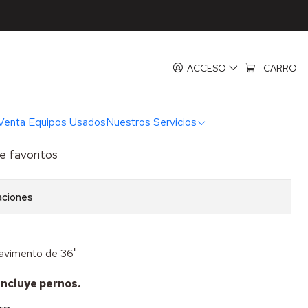
s 36"
spas Combinadas 36"
ACCESO
CARRO
REGAR AL CARRO
COMPRAR AHORA
Venta Equipos Usados
Nuestros Servicios
de favoritos
aciones
pavimento de 36"
incluye pernos.