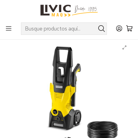
UTILIZA EL CUPÓN "INVIERNO10" EN PRODUCTOS SELECCIONADOS
Inicio
Categorías
Línea Limpieza
Hogar
Hidrolavadoras
Hidrolavadora Karcher Mod. K3