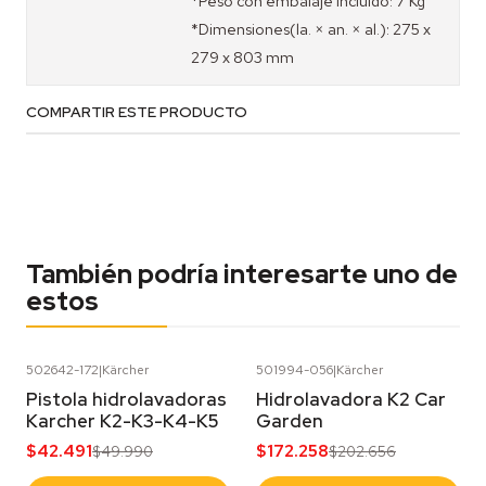
*Peso con embalaje incluido: 7 Kg
*Dimensiones(la. × an. × al.): 275 x
279 x 803 mm
COMPARTIR ESTE PRODUCTO
También podría interesarte uno de
estos
502642-172
|
Kärcher
501994-056
|
Kärcher
-15%
OFF
-15%
OFF
Pistola hidrolavadoras
Hidrolavadora K2 Car
Karcher K2-K3-K4-K5
Garden
$42.491
$172.258
$49.990
$202.656