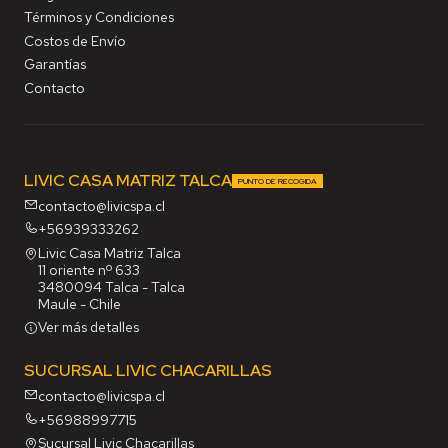
Términos y Condiciones
Costos de Envío
Garantías
Contacto
LIVIC CASA MATRIZ TALCA
PUNTO DE RECOGIDA
contacto@livicspa.cl
+56939333262
Livic Casa Matriz Talca
11 oriente nº 633
3480094 Talca - Talca
Maule - Chile
Ver más detalles
SUCURSAL LIVIC CHACARILLAS
contacto@livicspa.cl
+56988997715
Sucursal Livic Chacarillas