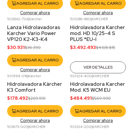
AGREGAR AL CARRO
AGREGAR AL CARRO
Comprar ahora
Comprar ahora
502642-724
|
Kärcher
501286-960
|
KARCHER
-15%
OFF
-15%
OFF
Lanza Hidrolavadoras
Hidrolavadora Karcher
Agotado
Karcher Vario Power
mod. HD 10/25-4 S
VP120 K2-K3-K4
PLUS *EU-I
$30.931
$3.492.493
$36.390
$4.108.815
AGREGAR AL CARRO
VER DETALLES
Comprar ahora
501994-016
|
Kärcher
501324-400
|
KARCHER
-15%
OFF
-15%
OFF
Hidrolavadora Kärcher
Hidrolavadora Karcher
K3 Comfort
Mod. K5 WCM EU
$178.492
$484.491
$209.991
$569.990
AGREGAR AL CARRO
AGREGAR AL CARRO
Comprar ahora
Comprar ahora
501673-003
|
KARCHER
501324-200
|
KARCHER
-15%
OFF
-15%
OFF