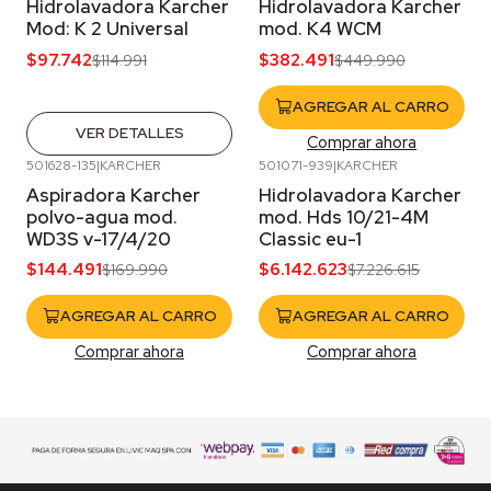
Hidrolavadora Karcher
Hidrolavadora Karcher
Agotado
Mod: K 2 Universal
mod. K4 WCM
$97.742
$382.491
$114.991
$449.990
AGREGAR AL CARRO
VER DETALLES
Comprar ahora
501628-135
|
KARCHER
501071-939
|
KARCHER
-15%
OFF
-15%
OFF
Aspiradora Karcher
Hidrolavadora Karcher
polvo-agua mod.
mod. Hds 10/21-4M
WD3S v-17/4/20
Classic eu-1
$144.491
$6.142.623
$169.990
$7.226.615
AGREGAR AL CARRO
AGREGAR AL CARRO
Comprar ahora
Comprar ahora