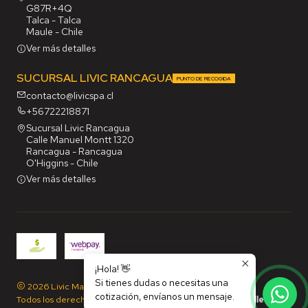
G87R+4Q
Talca - Talca
Maule - Chile
Ver más detalles
SUCURSAL LIVIC RANCAGUA
PUNTO DE RECOGIDA
contacto@livicspa.cl
+56722218871
Sucursal Livic Rancagua
Calle Manuel Montt 1320
Rancagua - Rancagua
O'Higgins - Chile
Ver más detalles
¡Hola! 👋
Si tienes dudas o necesitas una
2026 Livic Maq SpA.
cotización, envíanos un mensaje.
Todos los derechos reservados.
Desarrollado por Jumpseller
.