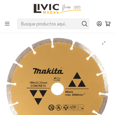
UTILIZA EL CUPÓN "INVIERNO10" EN PRODUCTOS SELECCIONADOS
Inicio
Marcas
Makita
Accesorios
Discos
Disco Diamantado Corte Hormigón Segmentado
P/Concreto 7" x 22.23mm Makita