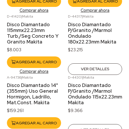
AGREGAR AL CARRO
AGREGAR AL CARRO
Comprar ahora
Comprar ahora
D-41420
|
Makita
D-44317
|
Makita
Agotado
Disco Diamantado
Disco Diamantado
115mmx22.23mm
P/Granito /Marmol
Turb./Seg Concreto Y
Ondulado
Granito Makita
180x22.23mm Makita
$8.003
$23.215
AGREGAR AL CARRO
VER DETALLES
Comprar ahora
A-94736
|
Makita
D-44301
|
Makita
Agotado
Disco Diamantado 14"
Disco Diamantado
(355mm) Uso General
P/Granito /Marmol
Hormigon, Ladrillo,
Ondulado 115x22.23mm
Mat.Const. Makita
Makita
$159.261
$9.366
AGREGAR AL CARRO