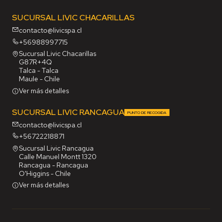
SUCURSAL LIVIC CHACARILLAS
contacto@livicspa.cl
+56988997715
Sucursal Livic Chacarillas
G87R+4Q
Talca - Talca
Maule - Chile
Ver más detalles
SUCURSAL LIVIC RANCAGUA
PUNTO DE RECOGIDA
contacto@livicspa.cl
+56722218871
Sucursal Livic Rancagua
Calle Manuel Montt 1320
Rancagua - Rancagua
O'Higgins - Chile
Ver más detalles