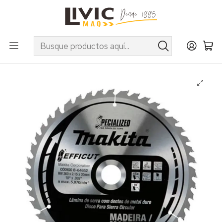
UTILIZA EL CUPÓN "INVIERNO10" EN PRODUCTOS SELECCIONADOS
Inicio
Marcas
Makita
Accesorios
Discos
Disco De Sierra T.C.T. 260x25,4x45t (Buje 5/8) Efficut
(Madera) Makita