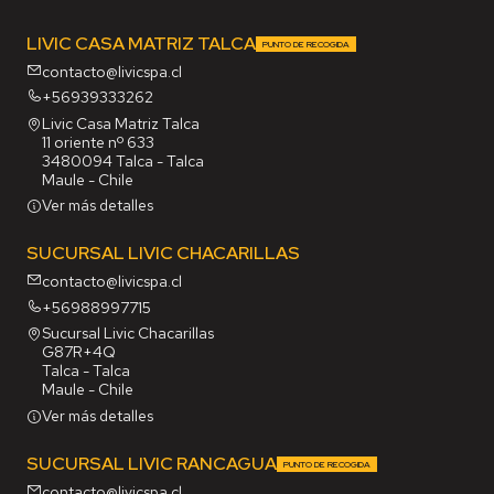
LIVIC CASA MATRIZ TALCA
PUNTO DE RECOGIDA
contacto@livicspa.cl
+56939333262
Livic Casa Matriz Talca
11 oriente nº 633
3480094 Talca - Talca
Maule - Chile
Ver más detalles
SUCURSAL LIVIC CHACARILLAS
contacto@livicspa.cl
+56988997715
Sucursal Livic Chacarillas
G87R+4Q
Talca - Talca
Maule - Chile
Ver más detalles
SUCURSAL LIVIC RANCAGUA
PUNTO DE RECOGIDA
contacto@livicspa.cl