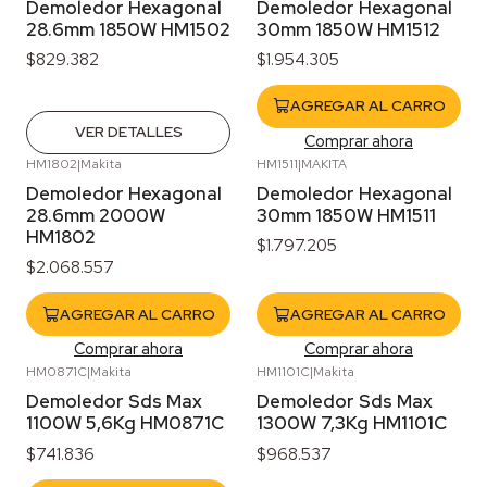
Demoledor Hexagonal
Demoledor Hexagonal
28.6mm 1850W HM1502
30mm 1850W HM1512
$829.382
$1.954.305
AGREGAR AL CARRO
VER DETALLES
Comprar ahora
HM1802
|
Makita
HM1511
|
MAKITA
Demoledor Hexagonal
Demoledor Hexagonal
28.6mm 2000W
30mm 1850W HM1511
HM1802
$1.797.205
$2.068.557
AGREGAR AL CARRO
AGREGAR AL CARRO
Comprar ahora
Comprar ahora
HM0871C
|
Makita
HM1101C
|
Makita
Agotado
Demoledor Sds Max
Demoledor Sds Max
1100W 5,6Kg HM0871C
1300W 7,3Kg HM1101C
$741.836
$968.537