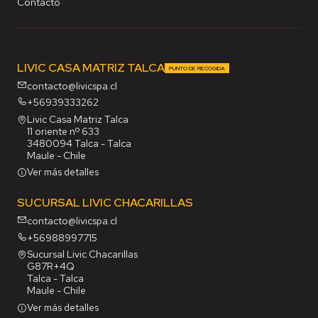
Contacto
LIVIC CASA MATRIZ TALCA
PUNTO DE RECOGIDA
contacto@livicspa.cl
+56939333262
Livic Casa Matriz Talca
11 oriente nº 633
3480094 Talca - Talca
Maule - Chile
Ver más detalles
SUCURSAL LIVIC CHACARILLAS
contacto@livicspa.cl
+56988997715
Sucursal Livic Chacarillas
G87R+4Q
Talca - Talca
Maule - Chile
Ver más detalles