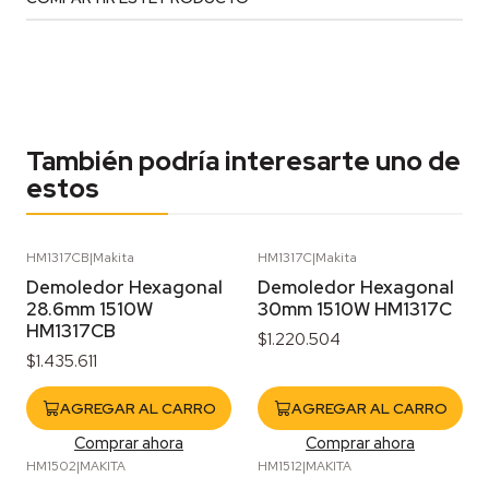
También podría interesarte uno de
estos
HM1317CB
|
Makita
HM1317C
|
Makita
Demoledor Hexagonal
Demoledor Hexagonal
28.6mm 1510W
30mm 1510W HM1317C
HM1317CB
$1.220.504
$1.435.611
AGREGAR AL CARRO
AGREGAR AL CARRO
Comprar ahora
Comprar ahora
HM1502
|
MAKITA
HM1512
|
MAKITA
Agotado