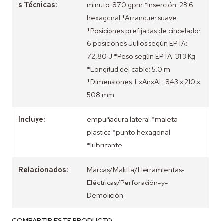
s Técnicas:
minuto: 870 gpm *Inserción: 28.6
hexagonal *Arranque: suave
*Posiciones prefijadas de cincelado:
6 posiciones Julios según EPTA:
72,80 J *Peso según EPTA: 31.3 Kg
*Longitud del cable: 5.0 m
*Dimensiones. LxAnxAl : 843 x 210 x
508 mm
Incluye:
empuñadura lateral *maleta
plastica *punto hexagonal
*lubricante
Relacionados:
Marcas/Makita/Herramientas-
Eléctricas/Perforación-y-
Demolición
COMPARTIR ESTE PRODUCTO