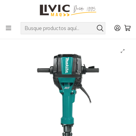
UTILIZA EL CUPÓN "INVIERNO10" EN PRODUCTOS SELECCIONADOS
Inicio
Categorías
Herramientas Eléctricas e Inalámbricas
Demoledores
Demoledor Hexagonal 28.6mm 2000W HM1812