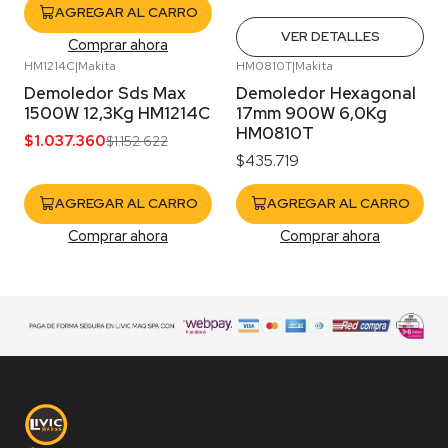
AGREGAR AL CARRO
VER DETALLES
Comprar ahora
HM1214C
|
Makita
HM0810T
|
Makita
-10%
OFF
Demoledor Sds Max
Demoledor Hexagonal
1500W 12,3Kg HM1214C
17mm 900W 6,0Kg
HM0810T
$1.037.360
$1.152.622
$435.719
AGREGAR AL CARRO
AGREGAR AL CARRO
Comprar ahora
Comprar ahora