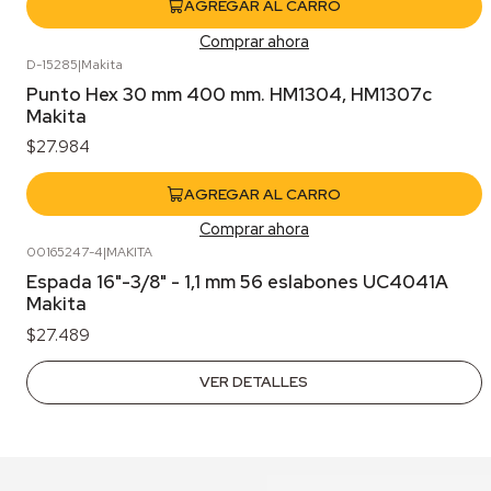
AGREGAR AL CARRO
Comprar ahora
D-15285
|
Makita
Punto Hex 30 mm 400 mm. HM1304, HM1307c
Makita
$27.984
AGREGAR AL CARRO
Comprar ahora
00165247-4
|
MAKITA
Agotado
Espada 16"-3/8" - 1,1 mm 56 eslabones UC4041A
Makita
$27.489
VER DETALLES