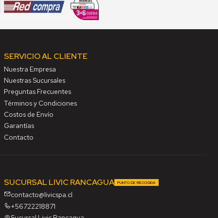
SERVICIO AL CLIENTE
Nuestra Empresa
Nuestras Sucursales
Preguntas Frecuentes
Términos y Condiciones
Costos de Envío
Garantías
Contacto
SUCURSAL LIVIC RANCAGUA
PUNTO DE RECOGIDA
contacto@livicspa.cl
+56722218871
Sucursal Livic Rancagua