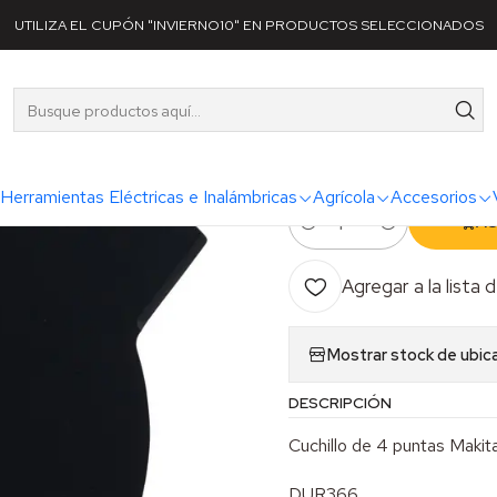
ta
Accesorios
Accesorios Agrícola
Cuchillo metal 4 puntas 230 M
UTILIZA EL CUPÓN "INVIERNO10" EN PRODUCTOS SELECCIONADOS
|
Cuchillo met
MM / 25,4 
Herramientas Eléctricas e Inalámbricas
Agrícola
Accesorios
AG
Cantidad
Agregar a la lista 
Mostrar stock de ubic
DESCRIPCIÓN
Cuchillo de 4 puntas Makit
DUR366