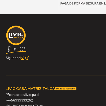
Síguenos
LIVIC CASA MATRIZ TALCA
PUNTO DE RECOGIDA
contacto@livicspa.cl
+56939333262
Livic Casa Matriz Talca