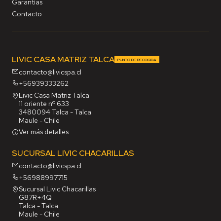
Garantías
Contacto
LIVIC CASA MATRIZ TALCA
PUNTO DE RECOGIDA
contacto@livicspa.cl
+56939333262
Livic Casa Matriz Talca
11 oriente nº 633
3480094 Talca - Talca
Maule - Chile
Ver más detalles
SUCURSAL LIVIC CHACARILLAS
contacto@livicspa.cl
+56988997715
Sucursal Livic Chacarillas
G87R+4Q
Talca - Talca
Maule - Chile