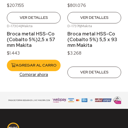
$207.155
$801.076
VER DETALLES
VER DETALLES
D-17304
|
Makita
D-17376
|
Makita
Agotado
Broca metal HSS-Co
Broca metal HSS-Co
(Cobalto 5%)2,5 x 57
(Cobalto 5%) 5,5 x 93
mm Makita
mm Makita
$1.443
$3.268
AGREGAR AL CARRO
VER DETALLES
Comprar ahora