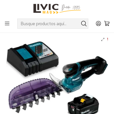
UTILIZA EL CUPÓN "INVIERNO10" EN PRODUCTOS SELECCIONADOS
Inicio
Categorías
Agrícola
Desmalezadoras y Corta Cesped
Cortaseto 200mm Makita mod. DUH202RF