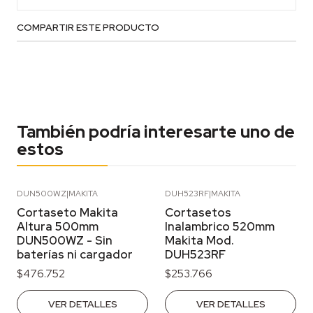
COMPARTIR ESTE PRODUCTO
También podría interesarte uno de
estos
DUN500WZ
|
MAKITA
DUH523RF
|
MAKITA
Agotado
Agotado
Cortaseto Makita
Cortasetos
Altura 500mm
Inalambrico 520mm
DUN500WZ - Sin
Makita Mod.
baterías ni cargador
DUH523RF
$476.752
$253.766
VER DETALLES
VER DETALLES