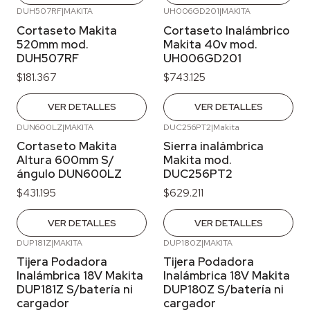
DUH507RF
|
MAKITA
UH006GD201
|
MAKITA
Agotado
Agotado
Cortaseto Makita
Cortaseto Inalámbrico
520mm mod.
Makita 40v mod.
DUH507RF
UH006GD201
$181.367
$743.125
VER DETALLES
VER DETALLES
DUN600LZ
|
MAKITA
DUC256PT2
|
Makita
Agotado
Agotado
Cortaseto Makita
Sierra inalámbrica
Altura 600mm S/
Makita mod.
ángulo DUN600LZ
DUC256PT2
$431.195
$629.211
VER DETALLES
VER DETALLES
DUP181Z
|
MAKITA
DUP180Z
|
MAKITA
Agotado
Agotado
Tijera Podadora
Tijera Podadora
Inalámbrica 18V Makita
Inalámbrica 18V Makita
DUP181Z S/batería ni
DUP180Z S/batería ni
cargador
cargador