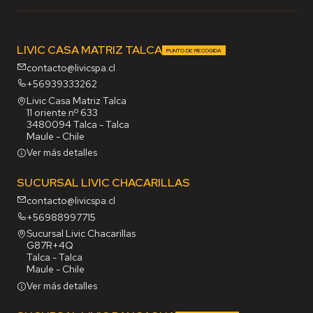
LIVIC CASA MATRIZ TALCA
PUNTO DE RECOGIDA
contacto@livicspa.cl
+56939333262
Livic Casa Matriz Talca
11 oriente nº 633
3480094 Talca - Talca
Maule - Chile
Ver más detalles
SUCURSAL LIVIC CHACARILLAS
contacto@livicspa.cl
+56988997715
Sucursal Livic Chacarillas
G87R+4Q
Talca - Talca
Maule - Chile
Ver más detalles