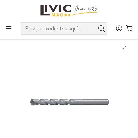
UTILIZA EL CUPÓN "INVIERNO10" EN PRODUCTOS SELECCIONADOS
Inicio
Marcas
Makita
Accesorios
Brocas para Taladros
Broca para concreto Makita 10 x 400 mm