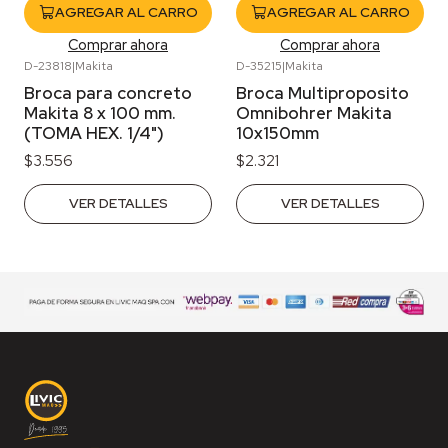
AGREGAR AL CARRO
AGREGAR AL CARRO
Comprar ahora
Comprar ahora
D-23818
|
Makita
D-35215
|
Makita
Agotado
Agotado
Broca para concreto
Broca Multiproposito
Makita 8 x 100 mm.
Omnibohrer Makita
(TOMA HEX. 1/4")
10x150mm
$3.556
$2.321
VER DETALLES
VER DETALLES