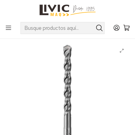
UTILIZA EL CUPÓN "INVIERNO10" EN PRODUCTOS SELECCIONADOS
Inicio
Marcas
Makita
Accesorios
Brocas, Puntos y Cinceles
Broca Makita SDS-Plus 20 x 310 mm. (largo útil 250 mm)