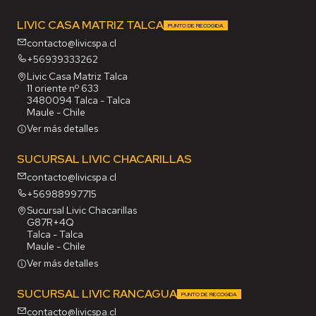
LIVIC CASA MATRIZ TALCA
PUNTO DE RECOGIDA
contacto@livicspa.cl
+56939333262
Livic Casa Matriz Talca
11 oriente nº 633
3480094 Talca - Talca
Maule - Chile
Ver más detalles
SUCURSAL LIVIC CHACARILLAS
contacto@livicspa.cl
+56988997715
Sucursal Livic Chacarillas
G87R+4Q
Talca - Talca
Maule - Chile
Ver más detalles
SUCURSAL LIVIC RANCAGUA
PUNTO DE RECOGIDA
contacto@livicspa.cl