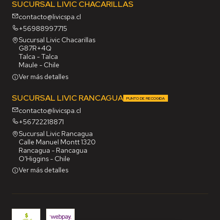
SUCURSAL LIVIC CHACARILLAS
contacto@livicspa.cl
+56988997715
Sucursal Livic Chacarillas
G87R+4Q
Talca - Talca
Maule - Chile
Ver más detalles
SUCURSAL LIVIC RANCAGUA
PUNTO DE RECOGIDA
contacto@livicspa.cl
+56722218871
Sucursal Livic Rancagua
Calle Manuel Montt 1320
Rancagua - Rancagua
O'Higgins - Chile
Ver más detalles