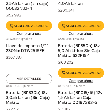
2,5Ah Li-Ion (sin caja)
4.0Ah Li-Ion
00632N82-4
$200.341
$152.992
AGREGAR AL CARRO
AGREGAR AL CARRO
Comprar ahora
Comprar ahora
DTW251RFE
|
Makita
00632F15-1
|
Makita
Agotado
Llave de impacto 1/2"
Batería (Bl1850b) 18v
230Nm DTW251RFE
5,0 Ah Li-Ion Sin Caja
Makita 632F15-1
$367.887
$103.202
AGREGAR AL CARRO
VER DETALLES
Comprar ahora
00632G12-3
|
Makita
00197393-5
|
Makita
Agotado
Batería (Bl1830b) 18v
Batería (Bl1015/16) 12v
3,0ah Li-Ion (Sin Caja)
1,5 Ah Li-Ion Caja
Makita
Makita 00197393-5
$72.152
$35.182