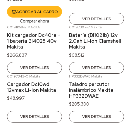
AGREGAR AL CARRO
VER DETALLES
Comprar ahora
00191K69-2
|
MAKITA
00197397-7
|
Makita
Agotado
Agotado
Kit cargador Dc40ra +
Batería (Bl1021b) 12v
1 batería Bl4025 40v
2,0ah Li-Ion Clamshell
Makita
Makita
$266.837
$68.512
VER DETALLES
VER DETALLES
00197343-0
|
Makita
HP332DWAE
|
Makita
Agotado
Agotado
Cargador Dc10wd
Taladro percutor
12vmax Li-Ion Makita
inalámbrico Makita
HP332DWAE
$48.997
$205.300
VER DETALLES
VER DETALLES