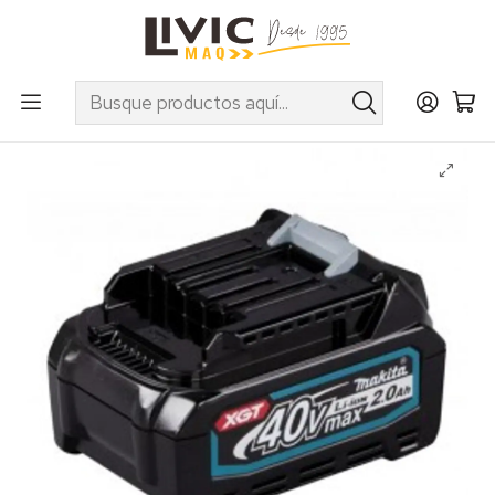
UTILIZA EL CUPÓN "INVIERNO10" EN PRODUCTOS SELECCIONADOS
Inicio
Marcas
Makita
Accesorios
Baterías y Cargadores
Bateria BL4020 40V 2,0Ah Li-Ion (sin caja)