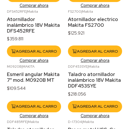
Comprar ahora
Comprar ahora
DFS452RFE
|
Makita
FS2700
|
Makita
Atornillador
Atornillador electrico
inalámbrico 18V Makita
Makita FS2700
DFS452RFE
$125.921
$359.811
AGREGAR AL CARRO
AGREGAR AL CARRO
Comprar ahora
Comprar ahora
M0920B
|
MAKITA
DDF453SYE
|
Makita
Esmeril angular Makita
Taladro atornillador
7" mod. M0920B MT
inalámbrico 18V Makita
DDF453SYE
$109.544
$218.056
AGREGAR AL CARRO
AGREGAR AL CARRO
Comprar ahora
Comprar ahora
DDF485RFE
|
Makita
D-17304
|
Makita