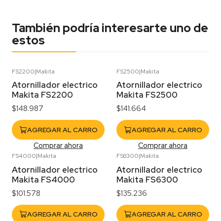
También podría interesarte uno de
estos
FS2200
|
Makita
FS2500
|
Makita
Atornillador electrico
Atornillador electrico
Makita FS2200
Makita FS2500
$148.987
$141.664
AGREGAR AL CARRO
AGREGAR AL CARRO
Comprar ahora
Comprar ahora
FS4000
|
Makita
FS6300
|
Makita
Atornillador electrico
Atornillador electrico
Makita FS4000
Makita FS6300
$101.578
$135.236
AGREGAR AL CARRO
AGREGAR AL CARRO