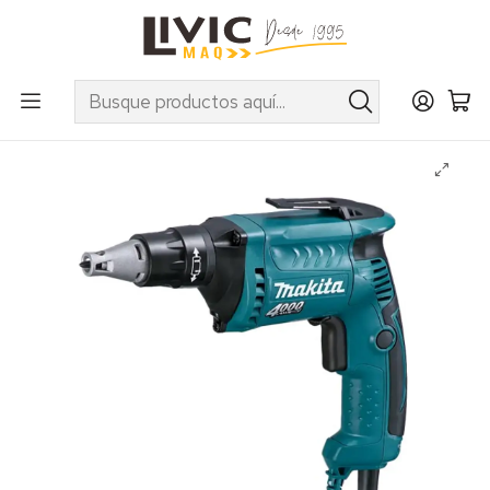
UTILIZA EL CUPÓN "INVIERNO10" EN PRODUCTOS SELECCIONADOS
Inicio
Categorías
Herramientas Eléctricas e Inalámbricas
Atornilladores
Atornillador electrico Makita FS4200