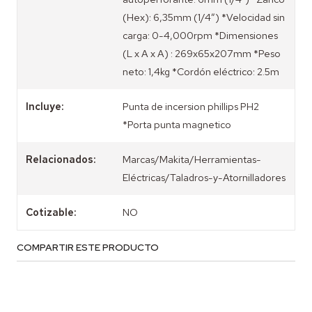
(Hex): 6,35mm (1/4”) *Velocidad sin
carga: 0-4,000rpm *Dimensiones
(L x A x A) : 269x65x207mm *Peso
neto: 1,4kg *Cordón eléctrico: 2.5m
Incluye:
Punta de incersion phillips PH2
*Porta punta magnetico
Relacionados:
Marcas/Makita/Herramientas-
Eléctricas/Taladros-y-Atornilladores
Cotizable:
NO
COMPARTIR ESTE PRODUCTO