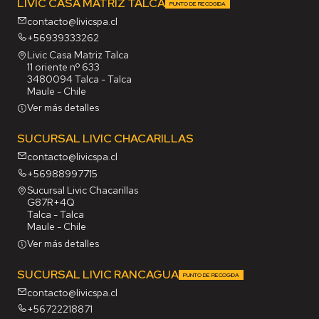
LIVIC CASA MATRIZ TALCA
PUNTO DE RECOGIDA
contacto@livicspa.cl
+56939333262
Livic Casa Matriz Talca
11 oriente nº 633
3480094 Talca - Talca
Maule - Chile
Ver más detalles
SUCURSAL LIVIC CHACARILLAS
contacto@livicspa.cl
+56988997715
Sucursal Livic Chacarillas
G87R+4Q
Talca - Talca
Maule - Chile
Ver más detalles
SUCURSAL LIVIC RANCAGUA
PUNTO DE RECOGIDA
contacto@livicspa.cl
+56722218871