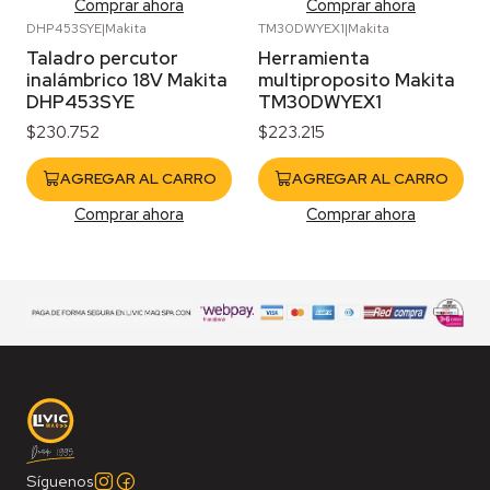
Comprar ahora
Comprar ahora
DHP453SYE
|
Makita
TM30DWYEX1
|
Makita
Taladro percutor
Herramienta
inalámbrico 18V Makita
multiproposito Makita
DHP453SYE
TM30DWYEX1
$230.752
$223.215
AGREGAR AL CARRO
AGREGAR AL CARRO
Comprar ahora
Comprar ahora
Síguenos