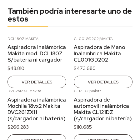
También podría interesarte uno de
estos
DCL180Z
|
MAKITA
CL001GD202
|
MAKITA
Agotado
Agotado
Aspiradora Inalámbrica
Aspiradora de Mano
Makita mod. DCL180Z
Inalambrica Makita
S/batería ni cargador
CL001GD202
$48.810
$473.680
VER DETALLES
VER DETALLES
DVC261ZX11
|
Makita
CL121DZ
|
Makita
Agotado
Agotado
Aspiradora inalámbrica
Aspiradora de
Mochila 18vx2 Makita
automovil inalámbrica
DVC261ZX11
Makita CL121DZ
(s/cargador ni batería)
(s/cargador ni batería)
$266.283
$110.685