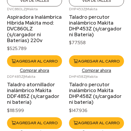
VER DETALLES
VER DETALLES
DVC860LZ
|
Makita
DHP453Z
|
Makita
Aspiradora Inalámbrica
Taladro percutor
Hibrida Makita mod:
inalámbrico Makita
DVC860LZ
DHP453Z (s/cargador
(s/cargador ni
ni Batería)
Baterías) 220v
$77.558
$525.789
AGREGAR AL CARRO
AGREGAR AL CARRO
Comprar ahora
Comprar ahora
DDF485Z
|
Makita
DHP458Z
|
Makita
Taladro atornillador
Taladro percutor
inalámbrico Makita
inalámbrico Makita
DDF485Z (s/cargador
DHP458Z (s/cargador
ni batería)
ni batería)
$118.599
$147.936
AGREGAR AL CARRO
AGREGAR AL CARRO