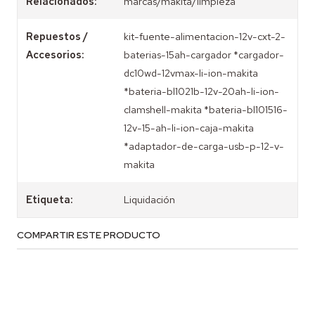
Relacionados:
marcas/makita/limpieza
Repuestos /
kit-fuente-alimentacion-12v-cxt-2-
Accesorios:
baterias-15ah-cargador *cargador-
dc10wd-12vmax-li-ion-makita
*bateria-bl1021b-12v-20ah-li-ion-
clamshell-makita *bateria-bl101516-
12v-15-ah-li-ion-caja-makita
*adaptador-de-carga-usb-p-12-v-
makita
Etiqueta:
Liquidación
COMPARTIR ESTE PRODUCTO