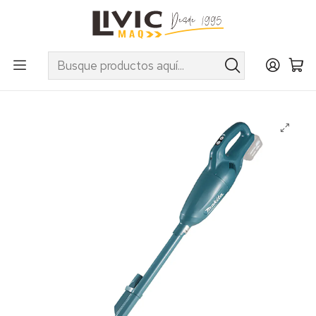
UTILIZA EL CUPÓN "INVIERNO10" EN PRODUCTOS SELECCIONADOS
Inicio
Categorías
Línea Limpieza
Hogar
Aspiradoras y Enceradoras
Aspiradora de Mano inalámbrica Makita CL108FDZ
(s/cargador ni batería)