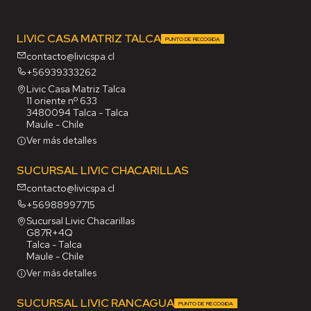
LIVIC CASA MATRIZ TALCA
PUNTO DE RECOGIDA
contacto@livicspa.cl
+56939333262
Livic Casa Matriz Talca
11 oriente nº 633
3480094 Talca - Talca
Maule - Chile
Ver más detalles
SUCURSAL LIVIC CHACARILLAS
contacto@livicspa.cl
+56988997715
Sucursal Livic Chacarillas
G87R+4Q
Talca - Talca
Maule - Chile
Ver más detalles
SUCURSAL LIVIC RANCAGUA
PUNTO DE RECOGIDA