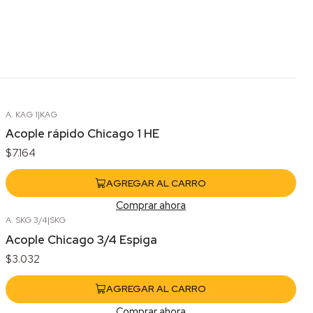
A. KAG 1
|
KAG
Acople rápido Chicago 1 HE
$7.164
AGREGAR AL CARRO
Comprar ahora
A. SKG 3/4
|
SKG
Acople Chicago 3/4 Espiga
$3.032
AGREGAR AL CARRO
Comprar ahora