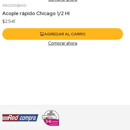
49021313
|
KAG
Acople rápido Chicago 1/2 HI
$2.541
AGREGAR AL CARRO
Comprar ahora