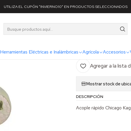
tegorías
Accesorios
Abrazaderas y Acoples
Acople rápido Chica
UTILIZA EL CUPÓN "INVIERNO10" EN PRODUCTOS SELECCIONADOS
|
Acople rápi
AG
Herramientas Eléctricas e Inalámbricas
Agrícola
Accesorios
Cantidad
Agregar a la lista 
Mostrar stock de ubic
DESCRIPCIÓN
Acople rápido Chicago Kag 