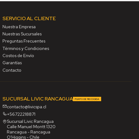
SERVICIO AL CLIENTE
Nuestra Empresa
Nuestras Sucursales
Preguntas Frecuentes
Términos y Condiciones
Costos de Envío
Garantías
Contacto
SUCURSAL LIVIC RANCAGUA
PUNTO DE RECOGIDA
contacto@livicspa.cl
+56722218871
Sucursal Livic Rancagua
Calle Manuel Montt 1320
Rancagua - Rancagua
O'Higgins - Chile