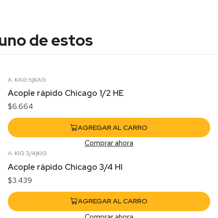
 uno de estos
A. KAG ½
|
KAG
Acople rápido Chicago 1/2 HE
$6.664
AGREGAR AL CARRO
Comprar ahora
A. KIG 3/4
|
KIG
Acople rápido Chicago 3/4 HI
$3.439
AGREGAR AL CARRO
Comprar ahora