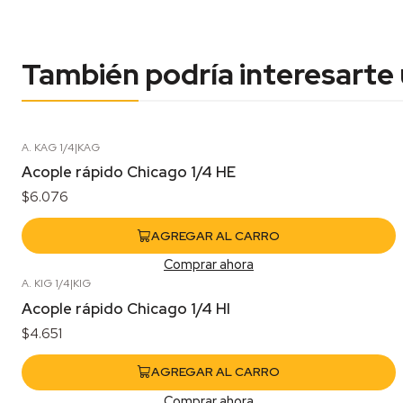
También podría interesarte
A. KAG 1/4
|
KAG
Acople rápido Chicago 1/4 HE
$6.076
AGREGAR AL CARRO
Comprar ahora
A. KIG 1/4
|
KIG
Acople rápido Chicago 1/4 HI
$4.651
AGREGAR AL CARRO
Comprar ahora