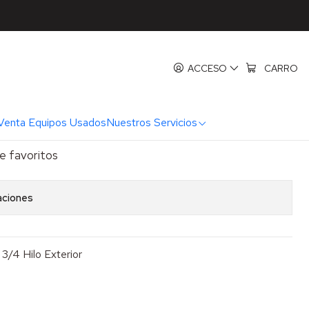
go 3/4 HE
do Chicago 3/4 HE
ACCESO
CARRO
REGAR AL CARRO
COMPRAR AHORA
Venta Equipos Usados
Nuestros Servicios
de favoritos
aciones
3/4 Hilo Exterior