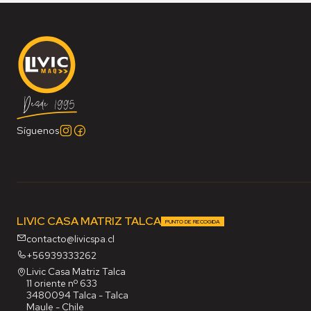
Síguenos
LIVIC CASA MATRIZ TALCA
PUNTO DE RECOGIDA
contacto@livicspa.cl
+56939333262
Livic Casa Matriz Talca
11 oriente nº 633
3480094 Talca - Talca
Maule - Chile