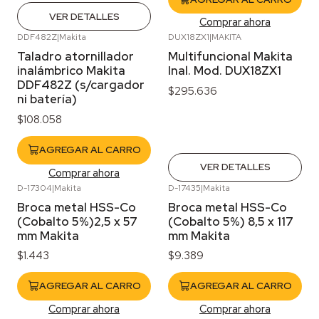
VER DETALLES
Comprar ahora
DDF482Z
|
Makita
DUX18ZX1
|
MAKITA
Agotado
Taladro atornillador
Multifuncional Makita
inalámbrico Makita
Inal. Mod. DUX18ZX1
DDF482Z (s/cargador
$295.636
ni batería)
$108.058
AGREGAR AL CARRO
VER DETALLES
Comprar ahora
D-17304
|
Makita
D-17435
|
Makita
Broca metal HSS-Co
Broca metal HSS-Co
(Cobalto 5%)2,5 x 57
(Cobalto 5%) 8,5 x 117
mm Makita
mm Makita
$1.443
$9.389
AGREGAR AL CARRO
AGREGAR AL CARRO
Comprar ahora
Comprar ahora