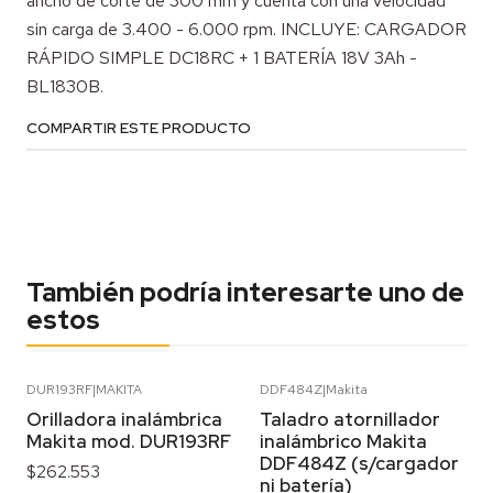
ancho de corte de 300 mm y cuenta con una velocidad
sin carga de 3.400 - 6.000 rpm. INCLUYE: CARGADOR
RÁPIDO SIMPLE DC18RC + 1 BATERÍA 18V 3Ah -
BL1830B.
COMPARTIR ESTE PRODUCTO
También podría interesarte uno de
estos
DUR193RF
|
MAKITA
DDF484Z
|
Makita
Orilladora inalámbrica
Taladro atornillador
Makita mod. DUR193RF
inalámbrico Makita
DDF484Z (s/cargador
$262.553
ni batería)