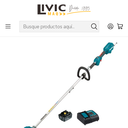
UTILIZA EL CUPÓN "INVIERNO10" EN PRODUCTOS SELECCIONADOS
Inicio
Categorías
Agrícola
Desmalezadoras y Corta Cesped
Orilladora Inalambrica Makita BL 18V LXT DUR192LRF