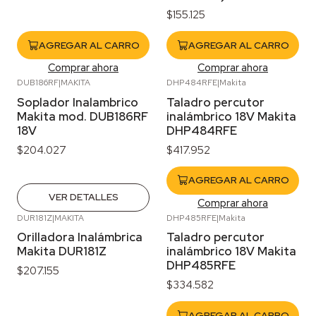
$155.125
AGREGAR AL CARRO
AGREGAR AL CARRO
Comprar ahora
Comprar ahora
DUB186RF
|
MAKITA
DHP484RFE
|
Makita
Agotado
Soplador Inalambrico
Taladro percutor
Makita mod. DUB186RF
inalámbrico 18V Makita
18V
DHP484RFE
$204.027
$417.952
AGREGAR AL CARRO
VER DETALLES
Comprar ahora
DUR181Z
|
MAKITA
DHP485RFE
|
Makita
Agotado
Orilladora Inalámbrica
Taladro percutor
Makita DUR181Z
inalámbrico 18V Makita
DHP485RFE
$207.155
$334.582
AGREGAR AL CARRO