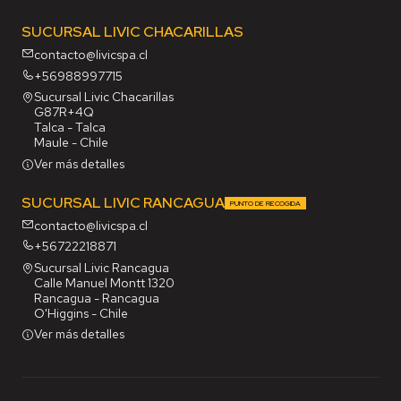
SUCURSAL LIVIC CHACARILLAS
contacto@livicspa.cl
+56988997715
Sucursal Livic Chacarillas
G87R+4Q
Talca - Talca
Maule - Chile
Ver más detalles
SUCURSAL LIVIC RANCAGUA
PUNTO DE RECOGIDA
contacto@livicspa.cl
+56722218871
Sucursal Livic Rancagua
Calle Manuel Montt 1320
Rancagua - Rancagua
O'Higgins - Chile
Ver más detalles